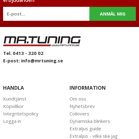
ANMÄL MIG
Tel. 0413 - 320 02
E-post:
info@mrtuning.se
HANDLA
INFORMATION
Kundtjänst
Om oss
Köpvillkor
Nyhetsbrev
Integritetspolicy
Coilovers
Logga in
Dynamiska blinkers
Extraljus guide
Extraljus - vilka ska jag