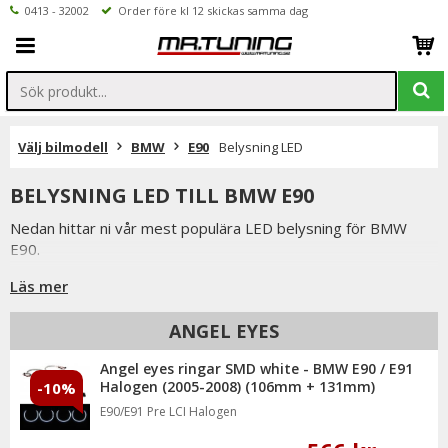
0413 - 32002
Order före kl 12 skickas samma dag
Välj bilmodell
BMW
E90
Belysning LED
BELYSNING LED TILL BMW E90
Nedan hittar ni vår mest populära LED belysning för BMW
E90.
Är det något ni undrar över eller saknar i vårt sortiment ser vi
Läs mer
fram emot att ni kontaktar oss.
ANGEL EYES
Ni når oss på 041332002 (vardagar 9-16) eller per mail
info@mrtuning.se
Angel eyes ringar SMD white - BMW E90 / E91
Halogen (2005-2008) (106mm + 131mm)
-10%
E90/E91 Pre LCI Halogen