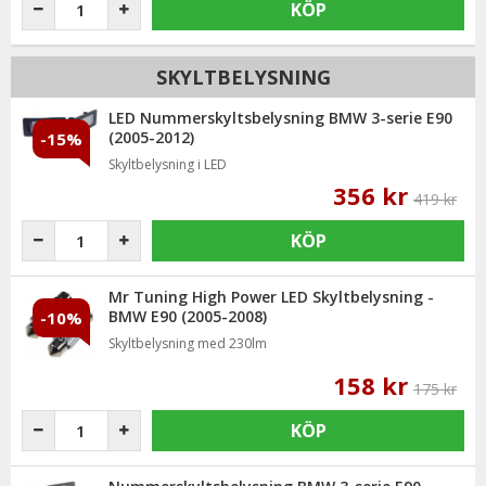
KÖP
SKYLTBELYSNING
LED Nummerskyltsbelysning BMW 3-serie E90
(2005-2012)
-15%
Skyltbelysning i LED
356 kr
419 kr
KÖP
Mr Tuning High Power LED Skyltbelysning -
BMW E90 (2005-2008)
-10%
Skyltbelysning med 230lm
158 kr
175 kr
KÖP