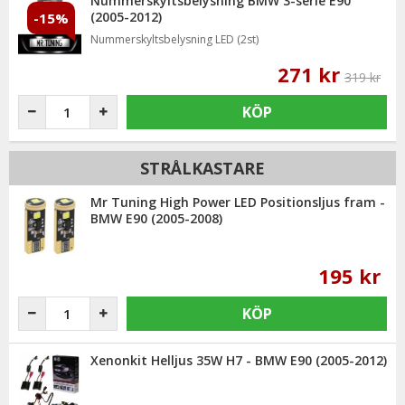
Nummerskyltsbelysning BMW 3-serie E90
(2005-2012)
-15%
Nummerskyltsbelysning LED (2st)
271 kr
319 kr
KÖP
STRÅLKASTARE
Mr Tuning High Power LED Positionsljus fram -
BMW E90 (2005-2008)
195 kr
KÖP
Xenonkit Helljus 35W H7 - BMW E90 (2005-2012)