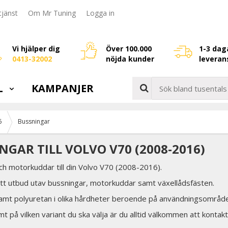
jänst
Om Mr Tuning
Logga in
Vi hjälper dig
Över 100.000
1-3 dag
0413-32002
nöjda kunder
leveran
L
KAMPANJER
6
Bussningar
NGAR TILL VOLVO V70 (2008-2016)
ch motorkuddar till din Volvo V70 (2008-2016).
rett utbud utav bussningar, motorkuddar samt växellådsfästen.
samt polyuretan i olika hårdheter beroende på användningsområde
t på vilken variant du ska välja är du alltid välkommen att kontakt