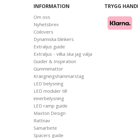
INFORMATION
TRYGG HAND
Om oss
Nyhetsbrev
Coilovers
Dynamiska blinkers
Extraljus guide
Extraljus - vilka ska jag välja
Guider & Inspiration
Gummimattor
Krängningshämmarstag
LED belysning
LED moduler till
innerbelysning
LED ramp guide
Maxton Design
Rattnav
Samarbete
Spacers guide