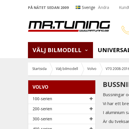
Sverige
Ändra
Kundt
PÅ NÄTET SEDAN 2009
VÄLJ BILMODELL
UNIVERSA
Startsida
Välj bilmodell
Volvo
V70 2008-201
BUSSNI
VOLVO
Bussningar o
100-serien
Vi har ett b
200-serien
I aluminium 
300-serien
Är du tveksam
400-serien