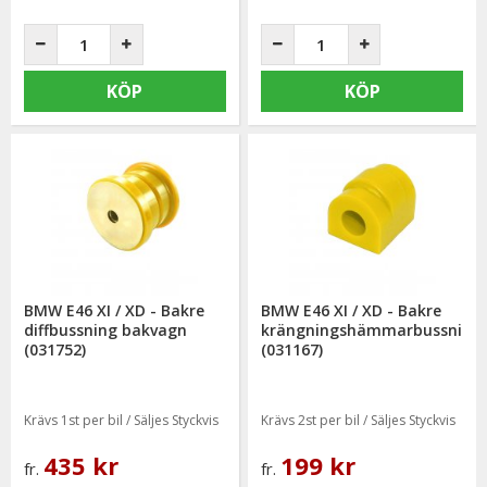
KÖP
KÖP
BMW E46 XI / XD - Bakre
BMW E46 XI / XD - Bakre
diffbussning bakvagn
krängningshämmarbussning
(031752)
(031167)
Krävs 1st per bil / Säljes Styckvis
Krävs 2st per bil / Säljes Styckvis
435 kr
199 kr
fr.
fr.