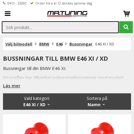
0413 - 32002
Order före kl 12 skickas samma dag
Välj bilmodell
BMW
E46
Bussningar
E46 XI / XD
BUSSNINGAR TILL BMW E46 XI / XD
Bussningar till din BMW E46 XI.
Strongflex har tillverkat polyuretanbussningar med mycket
hög kvalité i över tio år.
Läs mer
Röd polyuretanbussning = Motsvarar original hårdhet (80
Vald kategori:
Sortera på
:
ShA).
E46 XI / XD
Namn
Lämpar sig som vill förbättra din bils väghållning utan att
förstöra komforten.
Samt att polyuretanbussningar har betydligt längre livslängd
än original gummibussningar.