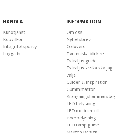
HANDLA
INFORMATION
Kundtjänst
Om oss
Köpvillkor
Nyhetsbrev
Integritetspolicy
Coilovers
Logga in
Dynamiska blinkers
Extraljus guide
Extraljus - vilka ska jag
välja
Guider & Inspiration
Gummimattor
Krängningshämmarstag
LED belysning
LED moduler till
innerbelysning
LED ramp guide
Maxton Design