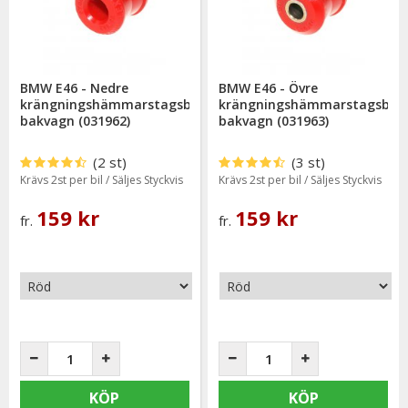
Gul polyuretanbussning = Lämpar sig väl till trimmade -samt
tävlingsbilar (90 ShA).
Enda skillnaden mellan färgerna är hårdheten.
BMW E46 - Nedre
BMW E46 - Övre
krängningshämmarstagsbussning
krängningshämmarstagsbus
bakvagn (031962)
bakvagn (031963)
(2 st)
(3 st)
Krävs 2st per bil / Säljes Styckvis
Krävs 2st per bil / Säljes Styckvis
159 kr
159 kr
fr.
fr.
KÖP
KÖP