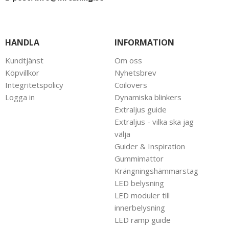
HANDLA
INFORMATION
Kundtjänst
Om oss
Köpvillkor
Nyhetsbrev
Integritetspolicy
Coilovers
Logga in
Dynamiska blinkers
Extraljus guide
Extraljus - vilka ska jag
välja
Guider & Inspiration
Gummimattor
Krängningshämmarstag
LED belysning
LED moduler till
innerbelysning
LED ramp guide