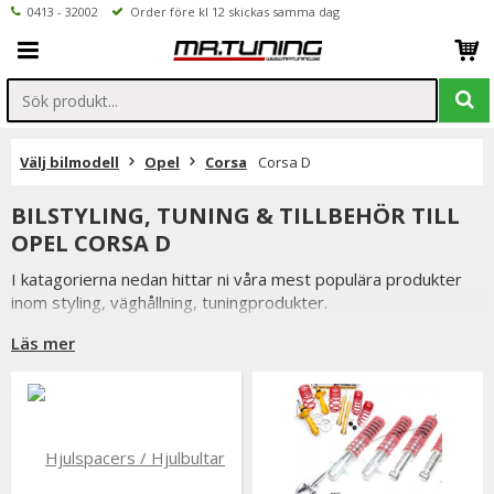
0413 - 32002
Order före kl 12 skickas samma dag
Välj bilmodell
Opel
Corsa
Corsa D
BILSTYLING, TUNING & TILLBEHÖR TILL
OPEL CORSA D
I katagorierna nedan hittar ni våra mest populära produkter
inom styling, väghållning, tuningprodukter.
Är det något som du funderar över eller inte hittar i vårt
Läs mer
sortiment är du alltid välkommen att kontakta oss.
Till Opel Corsa D.