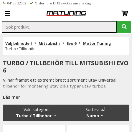
0413 - 32002
Order före kl 12 skickas samma dag
Välj bilmodell
Mitsubishi
Evo 6
Motor Tuning
Turbo / Tillbehör
TURBO / TILLBEHÖR TILL MITSUBISHI EVO
6
Vi har främst ett extremt brett sortiment utav universal
tillbehör för montering utav olika typer utav turbos.
Men vi har även tagir fram en hel del modellanpassade
Läs mer
turboinstallationskit samt bult on turboaggregat till Mitsubishi
Evo 6.
Vald kategori:
Sortera på
:
Turbo / Tillbehör
Namn
Är det något som du funderar över eller inte hittar i vårt
sortiment är du alltid välkommen att kontakta oss.