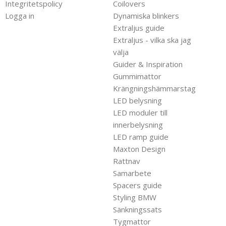
Integritetspolicy
Coilovers
Logga in
Dynamiska blinkers
Extraljus guide
Extraljus - vilka ska jag
välja
Guider & Inspiration
Gummimattor
Krängningshämmarstag
LED belysning
LED moduler till
innerbelysning
LED ramp guide
Maxton Design
Rattnav
Samarbete
Spacers guide
Styling BMW
Sänkningssats
Tygmattor