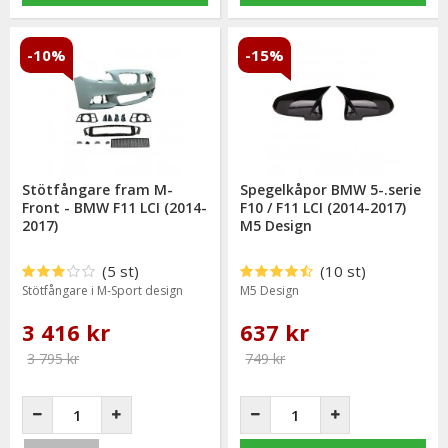
-10%
-15%
Stötfångare fram M-
Spegelkåpor BMW 5-.serie
Front - BMW F11 LCI (2014-
F10 / F11 LCI (2014-2017)
2017)
M5 Design
(5 st)
(10 st)
Stötfångare i M-Sport design
M5 Design
3 416 kr
637 kr
3 795 kr
749 kr