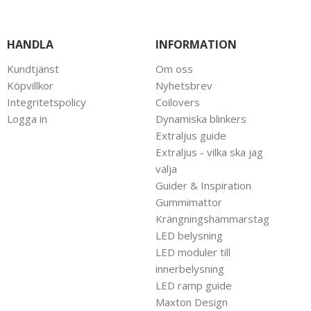
HANDLA
INFORMATION
Kundtjänst
Om oss
Köpvillkor
Nyhetsbrev
Integritetspolicy
Coilovers
Logga in
Dynamiska blinkers
Extraljus guide
Extraljus - vilka ska jag
välja
Guider & Inspiration
Gummimattor
Krängningshämmarstag
LED belysning
LED moduler till
innerbelysning
LED ramp guide
Maxton Design