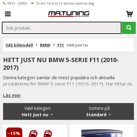
0413 - 32002
Order före kl 12 skickas samma dag
Välj bilmodell
BMW
F11
Hett just nu
HETT JUST NU BMW 5-SERIE F11 (2010-
2017)
Denna kategori samlar de mest populära och aktuella
produkterna för BMW 5-serie F11 (2010–2017). Här hittar du
delar som just nu är extra efterfrågade av F11-ägare som vill
Läs mer
uppgradera bilens utseende, funktion eller köregenskaper.
BMW F11 är touring-versionen av F10-generationen och
Vald kategori:
Sortera på
:
kombinerar modern design, hög komfort och sportig känsla.
Hett just nu
Standard
Modellen är populär både som vardagsbil och
entusiastprojekt, vilket gör den attraktiv för styling, belysning
och tekniska uppgraderingar.
-15%