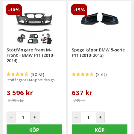
-10%
-15%
Stötfångare fram M-
Spegelkåpor BMW 5-serie
Front - BMW F11 (2010-
F11 (2010-2013)
2014)
(30 st)
(3 st)
Stötfångare i M-Sport design
3 596 kr
637 kr
3 995 kr
749 kr
KÖP
KÖP