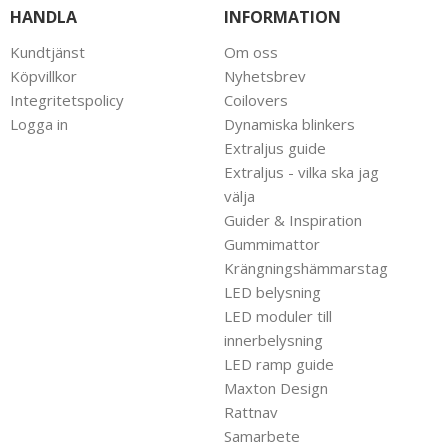
HANDLA
INFORMATION
Kundtjänst
Om oss
Köpvillkor
Nyhetsbrev
Integritetspolicy
Coilovers
Logga in
Dynamiska blinkers
Extraljus guide
Extraljus - vilka ska jag
välja
Guider & Inspiration
Gummimattor
Krängningshämmarstag
LED belysning
LED moduler till
innerbelysning
LED ramp guide
Maxton Design
Rattnav
Samarbete