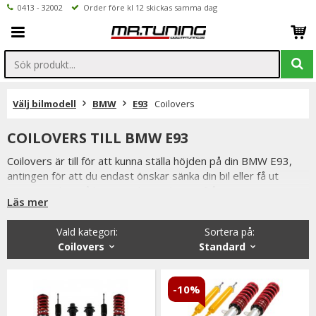
0413 - 32002
Order före kl 12 skickas samma dag
Välj bilmodell
BMW
E93
Coilovers
COILOVERS TILL BMW E93
Coilovers är till för att kunna ställa höjden på din BMW E93,
antingen för att du endast önskar sänka din bil eller få ut
mesta möjliga på banan. Vi har coilovers från TuningArt samt
Läs mer
Ta-Technix som lämpar sig bra för att sänka bilen.
HSD samt XYZ coilovers lämpar sig mycket bra på banan, XYZ
Vald kategori:
Sortera på
:
har även en ny variant med stötdämpare samt fjäder i en
Coilovers
Standard
enhet.
Är du tveksamt på vilken variant du ska välja är du alltid
välkommen att kontakta oss för rådgivning.
-10%