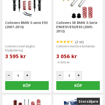
Coilovers BMW 3-serie E93
Coilovers SR BMW 3-Serie
(2007-2013)
E90/E91/E92/E93 (2005-
2012)
(2 st)
Coilovers med steglös
Coilovers med bra körkänsla
höjdjustering
3 595 kr
3 056 kr
3 395 kr
KÖP
KÖP
Storsäljare