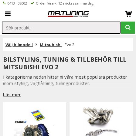
0413 - 32002
Order före kl 12 skickas samma dag
Välj bilmodell
Mitsubishi
Evo 2
BILSTYLING, TUNING & TILLBEHÖR TILL
MITSUBISHI EVO 2
I katagorierna nedan hittar ni våra mest populära produkter
inom styling, väghållning, tuningprodukter.
Är det något som du funderar över eller inte hittar i vårt
Läs mer
sortiment är du alltid välkommen att kontakta oss.
Till Mitsubishi Evo 2.