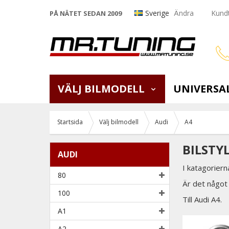
Sverige
Ändra
Kundt
PÅ NÄTET SEDAN 2009
VÄLJ BILMODELL
UNIVERSA
Startsida
Välj bilmodell
Audi
A4
BILSTY
AUDI
I katagoriern
80
Är det något 
100
Till Audi A4.
A1
A2