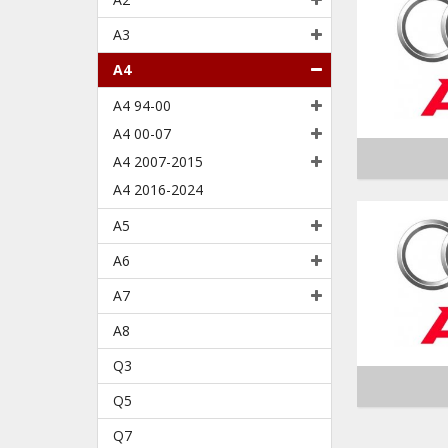
A3
A4
A4 94-00
A4 00-07
A4 2007-2015
A4 2016-2024
A5
A6
A7
A8
Q3
Q5
Q7