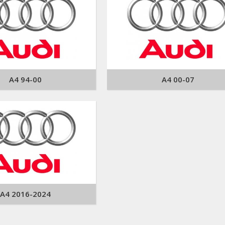
A4 94-00
A4 00-07
A4 2016-2024