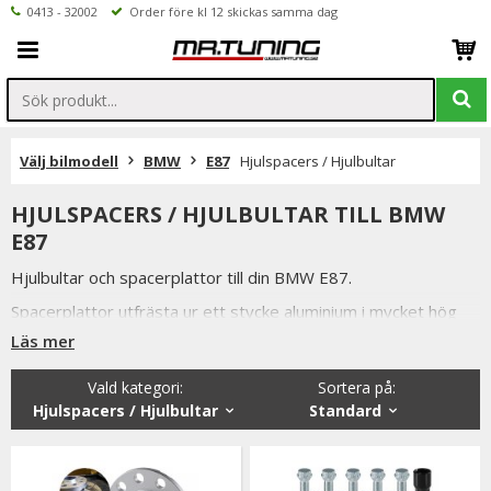
0413 - 32002
Order före kl 12 skickas samma dag
Välj bilmodell
BMW
E87
Hjulspacers / Hjulbultar
HJULSPACERS / HJULBULTAR TILL BMW
E87
Hjulbultar och spacerplattor till din BMW E87.
Spacerplattor utfrästa ur ett stycke aluminium i mycket hög
kvalitet.
Läs mer
Alla våra hjulbultar, låsbultar och hjulspacers är av högsta
Vald kategori:
Sortera på
:
kvalitet samtidigt som vi håller konkurrenskraftiga priser och
Hjulspacers / Hjulbultar
Standard
snabba leveranser.
Vi lager håller även ett brett sortiment utav andra bildelar till
BMW E87.