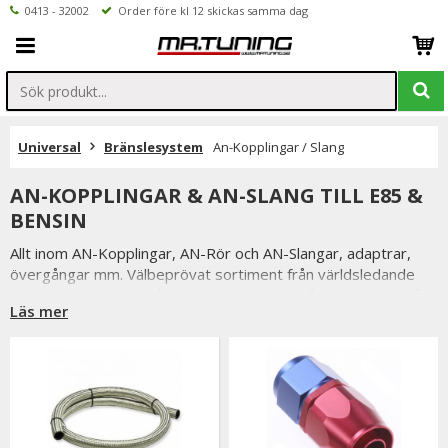
0413 - 32002
Order före kl 12 skickas samma dag
Universal
Bränslesystem
An-Kopplingar / Slang
AN-KOPPLINGAR & AN-SLANG TILL E85 &
BENSIN
Allt inom AN-Kopplingar, AN-Rör och AN-Slangar, adaptrar,
övergångar mm. Välbeprövat sortiment från världsledande
tillverkare. Samtliga våra AN-kopplingar är hårdeloxerade på
Läs mer
både in och utsida för extra hållbarhet samt tålighet för
användning utav E85 / bensin / diesel / glykol.