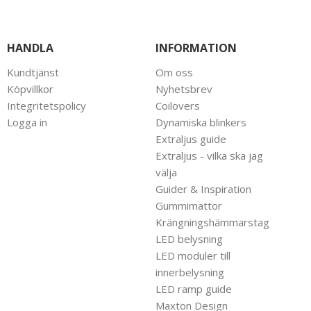
HANDLA
INFORMATION
Kundtjänst
Om oss
Köpvillkor
Nyhetsbrev
Integritetspolicy
Coilovers
Logga in
Dynamiska blinkers
Extraljus guide
Extraljus - vilka ska jag
välja
Guider & Inspiration
Gummimattor
Krängningshämmarstag
LED belysning
LED moduler till
innerbelysning
LED ramp guide
Maxton Design