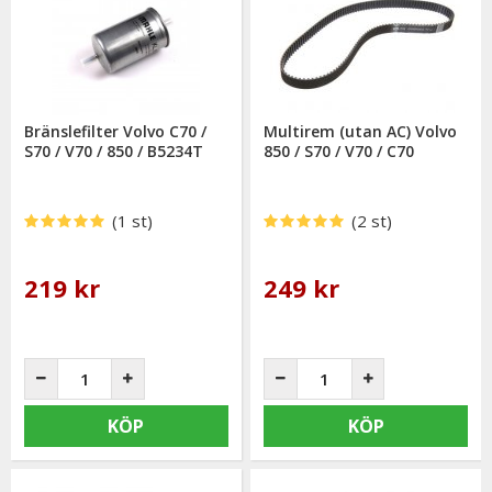
Bränslefilter Volvo C70 /
Multirem (utan AC) Volvo
S70 / V70 / 850 / B5234T
850 / S70 / V70 / C70
(1 st)
(2 st)
219 kr
249 kr
KÖP
KÖP