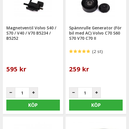
mail: info@mrtuning.se
Magnetventil Volvo S40 /
Spännrulle Generator (För
S70 / V40 / V70 B5234 /
bil med AC) Volvo C70 S60
B5252
S70 V70 C70 II
(2 st)
595 kr
259 kr
KÖP
KÖP