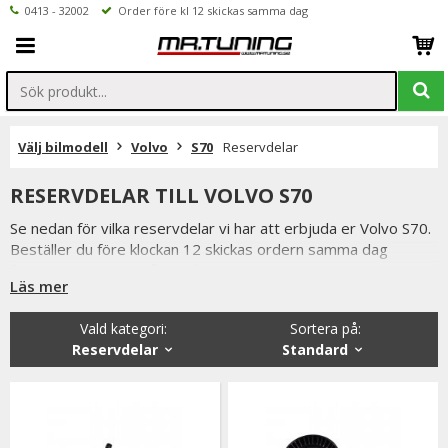
0413 - 32002
Order före kl 12 skickas samma dag
Välj bilmodell
Volvo
S70
Reservdelar
RESERVDELAR TILL VOLVO S70
Se nedan för vilka reservdelar vi har att erbjuda er Volvo S70.
Beställer du före klockan 12 skickas ordern samma dag
förutsatta att varan finns i lager.
Läs mer
Vi på Mr Tuning har själva ett stort intresse för bilstyling &
biltuning, därför vet vi att de reservdelar vi erbjuder håller
Vald kategori:
Sortera på
:
måttet.
Reservdelar
Standard
Du har alltid 14 dagars returrätt och om du har några frågor
får du gärna kontakta oss då vi själva har ett brinnande
intresse för bilstyling & biltuning och svarar gladeligen på era
funderingar. På vardagar mellan 09 - 16 kan ni nå oss via
telefon: 0413-32002. Ni når oss även via