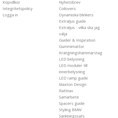
Köpvillkor
Nyhetsbrev
Integritetspolicy
Coilovers
Logga in
Dynamiska blinkers
Extraljus guide
Extraljus - vilka ska jag
välja
Guider & Inspiration
Gummimattor
Krängningshämmarstag
LED belysning
LED moduler till
innerbelysning
LED ramp guide
Maxton Design
Rattnav
Samarbete
Spacers guide
Styling BMW
Sänkningssats