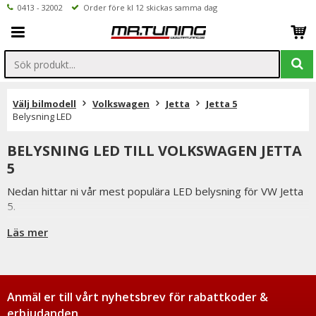
0413 - 32002
Order före kl 12 skickas samma dag
Välj bilmodell
Volkswagen
Jetta
Jetta 5
Belysning LED
BELYSNING LED TILL VOLKSWAGEN JETTA
5
Nedan hittar ni vår mest populära LED belysning för VW Jetta
5.
Är det något ni undrar över eller saknar i vårt sortiment ser vi
Läs mer
fram emot att ni kontaktar oss.
Ni når oss på 041332002 (vardagar 9-16) eller per mail
info@mrtuning.se
Anmäl er till vårt nyhetsbrev för rabattkoder &
erbjudanden