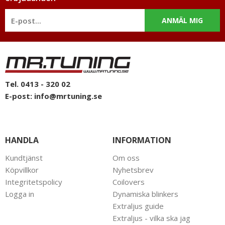
ANMÄL MIG
Tel. 0413 - 320 02
E-post:
info@mrtuning.se
HANDLA
INFORMATION
Kundtjänst
Om oss
Köpvillkor
Nyhetsbrev
Integritetspolicy
Coilovers
Logga in
Dynamiska blinkers
Extraljus guide
Extraljus - vilka ska jag