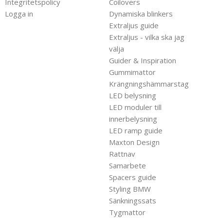
Integritetspolicy
Coilovers
Logga in
Dynamiska blinkers
Extraljus guide
Extraljus - vilka ska jag
välja
Guider & Inspiration
Gummimattor
Krängningshämmarstag
LED belysning
LED moduler till
innerbelysning
LED ramp guide
Maxton Design
Rattnav
Samarbete
Spacers guide
Styling BMW
Sänkningssats
Tygmattor