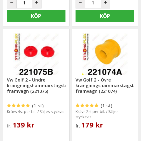
KÖP
KÖP
Vw Golf 2 - Undre
Vw Golf 2 - Övre
krängningshämmarstagsbussning
krängningshämmarstagsbus
framvagn (221075)
framvagn (221074)
(1 st)
(1 st)
Krävs 4st per bil. / Säljes styckvis
Krävs 2st per bil. / Säljes
styckevis.
139 kr
179 kr
fr.
fr.