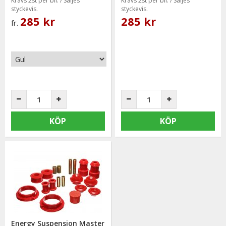
Krävs 2st per bil. / Säljes
Krävs 2st per bil. / Säljes
styckevis.
styckevis.
285 kr
285 kr
fr.
KÖP
KÖP
Energy Suspension Master