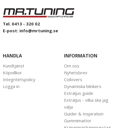
Tel. 0413 - 320 02
E-post:
info@mrtuning.se
HANDLA
INFORMATION
Kundtjänst
Om oss
Köpvillkor
Nyhetsbrev
Integritetspolicy
Coilovers
Logga in
Dynamiska blinkers
Extraljus guide
Extraljus - vilka ska jag
välja
Guider & Inspiration
Gummimattor
Krängningshämmarstag