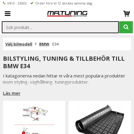
0413 - 32002
Order före kl 12 skickas samma dag
Välj bilmodell
BMW
E34
BILSTYLING, TUNING & TILLBEHÖR TILL
BMW E34
I katagorierna nedan hittar ni våra mest populära produkter
inom styling, väghållning, tuningprodukter.
Är det något som du funderar över eller inte hittar i vårt
Läs mer
sortiment är du alltid välkommen att kontakta oss.
Till BMW E34.