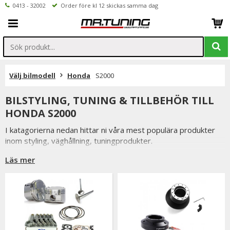
0413 - 32002
Order före kl 12 skickas samma dag
Välj bilmodell
Honda
S2000
BILSTYLING, TUNING & TILLBEHÖR TILL
HONDA S2000
I katagorierna nedan hittar ni våra mest populära produkter
inom styling, väghållning, tuningprodukter.
Är det något som du funderar över eller inte hittar i vårt
Läs mer
sortiment är du alltid välkommen att kontakta oss.
Till Honda S2000.