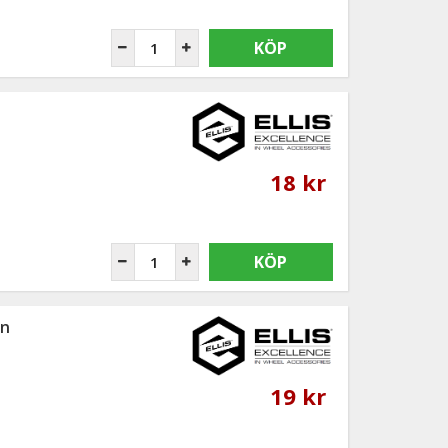
KÖP
18 kr
KÖP
an
19 kr