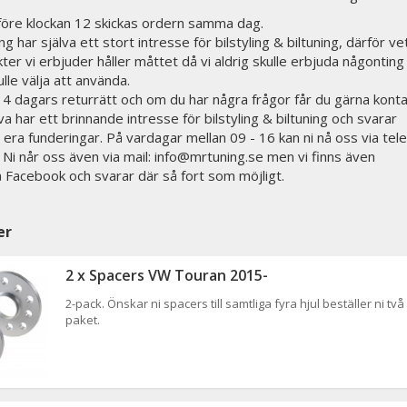
 före klockan 12 skickas ordern samma dag.
g har själva ett stort intresse för bilstyling & biltuning, därför vet
ter vi erbjuder håller måttet då vi aldrig skulle erbjuda någonting 
ulle välja att använda.
 14 dagars returrätt och om du har några frågor får du gärna kont
lva har ett brinnande intresse för bilstyling & biltuning och svarar
 era funderingar. På vardagar mellan 09 - 16 kan ni nå oss via tele
i når oss även via mail: info@mrtuning.se men vi finns även
på Facebook och svarar där så fort som möjligt.
er
2 x Spacers VW Touran 2015-
2-pack. Önskar ni spacers till samtliga fyra hjul beställer ni två
paket.