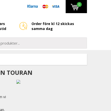
0
ars
Order före kl 12 skickas
stid
samma dag
GEN TOURAN
m vi
an.