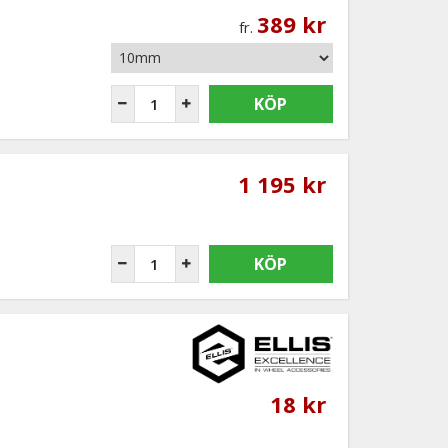
389 kr
fr.
KÖP
1 195 kr
KÖP
18 kr