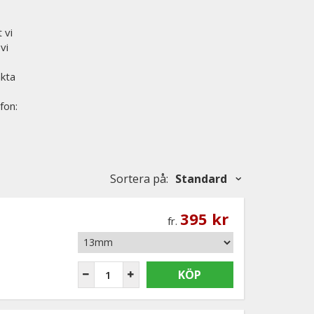
 vi
vi
akta
fon:
Sortera på
:
Standard
395 kr
fr.
KÖP