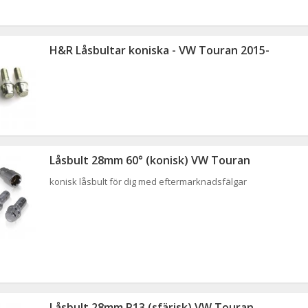
H&R Låsbultar koniska - VW Touran 2015-
Låsbult 28mm 60° (konisk) VW Touran
konisk låsbult för dig med eftermarknadsfälgar
Låsbult 28mm R13 (sfärisk) VW Touran