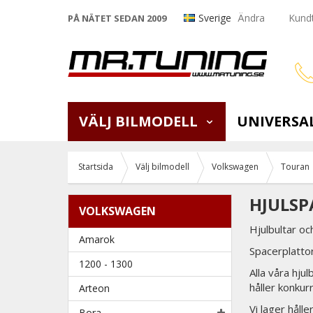
Sverige
Ändra
Kundt
PÅ NÄTET SEDAN 2009
VÄLJ BILMODELL
UNIVERSA
Startsida
Välj bilmodell
Volkswagen
Touran
HJULSP
VOLKSWAGEN
Hjulbultar oc
Amarok
Spacerplattor
1200 - 1300
Alla våra hju
håller konkur
Arteon
Vi lager håll
Bora