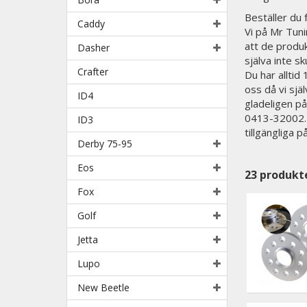
Beställer du
Caddy
Vi på Mr Tunin
att de produk
Dasher
själva inte sk
Crafter
Du har alltid
oss då vi sjä
ID4
gladeligen på
0413-32002. N
ID3
tillgängliga 
Derby 75-95
Eos
23
produkt
Fox
Golf
Jetta
Lupo
New Beetle