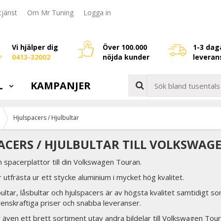
jänst
Om Mr Tuning
Logga in
Vi hjälper dig
Över 100.000
1-3 dag
0413-32002
nöjda kunder
leveran
L
KAMPANJER
Hjulspacers / Hjulbultar
ACERS / HJULBULTAR TILL VOLKSWA
h spacerplattor till din Volkswagen Touran.
 utfrästa ur ett stycke aluminium i mycket hög kvalitet.
lbultar, låsbultar och hjulspacers är av högsta kvalitet samtidigt so
renskraftiga priser och snabba leveranser.
er även ett brett sortiment utav andra bildelar till Volkswagen Tour