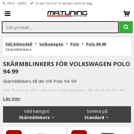
0413 - 32002
Order före kl 12 skickas samma dag
Välj bilmodell
Volkswagen
Polo
Polo 94-99
Skärmblinkers
SKÄRMBLINKERS FÖR VOLKSWAGEN POLO
94-99
Skärmblinkers till din VW Polo 94-99
Här finner ni vårt utbud av skärmblinkers till VW Polo 94-99.
Läs mer
Vi har flertalet olika modeller av skärmblinkers.
Samtliga av dessa är e-märkta och godkända för Svensk
Vald kategori:
Sortera på
:
Bilprovning.
Skärmblinkers
Standard