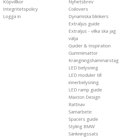
Köpvillkor
Nyhetsbrev
Integritetspolicy
Coilovers
Logga in
Dynamiska blinkers
Extraljus guide
Extraljus - vilka ska jag
välja
Guider & Inspiration
Gummimattor
Krängningshämmarstag
LED belysning
LED moduler till
innerbelysning
LED ramp guide
Maxton Design
Rattnav
Samarbete
Spacers guide
Styling BMW
Sänkningssats