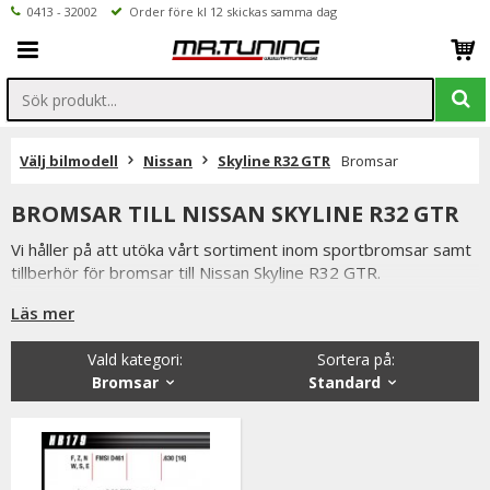
0413 - 32002
Order före kl 12 skickas samma dag
Välj bilmodell
Nissan
Skyline R32 GTR
Bromsar
BROMSAR TILL NISSAN SKYLINE R32 GTR
Vi håller på att utöka vårt sortiment inom sportbromsar samt
tillberhör för bromsar till Nissan Skyline R32 GTR.
Hittar ni ej vad ni söker är ni välkomna att kontakta oss per
Läs mer
mail eller telefon.
Vald kategori:
Sortera på
:
Bromsar
Standard