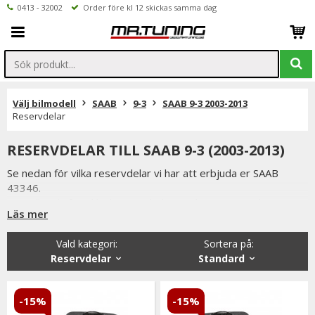
0413 - 32002
Order före kl 12 skickas samma dag
Välj bilmodell
SAAB
9-3
SAAB 9-3 2003-2013
Reservdelar
RESERVDELAR TILL SAAB 9-3 (2003-2013)
Se nedan för vilka reservdelar vi har att erbjuda er SAAB
43346.
Beställer du före klockan 12 skickas ordern samma dag
Läs mer
förutsatta att varan finns i lager.
Vi på Mr Tuning har själva ett stort intresse för bilstyling &
Vald kategori:
Sortera på
:
biltuning, därför vet vi att de reservdelar vi erbjuder håller
Reservdelar
Standard
måttet.
Du har alltid 14 dagars returrätt och om du har några frågor
får du gärna kontakta oss då vi själva har ett brinnande
-15%
-15%
intresse för bilstyling & biltuning och svarar gladeligen på era