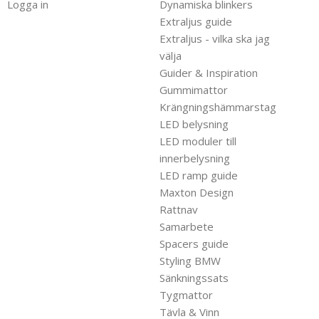
Logga in
Dynamiska blinkers
Extraljus guide
Extraljus - vilka ska jag
välja
Guider & Inspiration
Gummimattor
Krängningshämmarstag
LED belysning
LED moduler till
innerbelysning
LED ramp guide
Maxton Design
Rattnav
Samarbete
Spacers guide
Styling BMW
Sänkningssats
Tygmattor
Tävla & Vinn