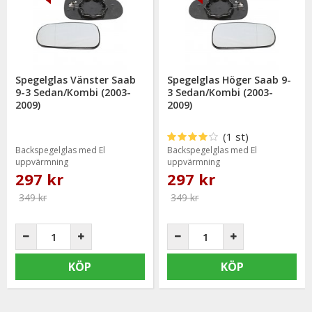
funderingar. På vardagar mellan 09 - 16 kan ni nå oss via
telefon: 0413-32002. Ni når oss även via
mail: info@mrtuning.se
Spegelglas Vänster Saab
Spegelglas Höger Saab 9-
9-3 Sedan/Kombi (2003-
3 Sedan/Kombi (2003-
2009)
2009)
(1 st)
Backspegelglas med El
Backspegelglas med El
uppvärmning
uppvärmning
297 kr
297 kr
349 kr
349 kr
KÖP
KÖP