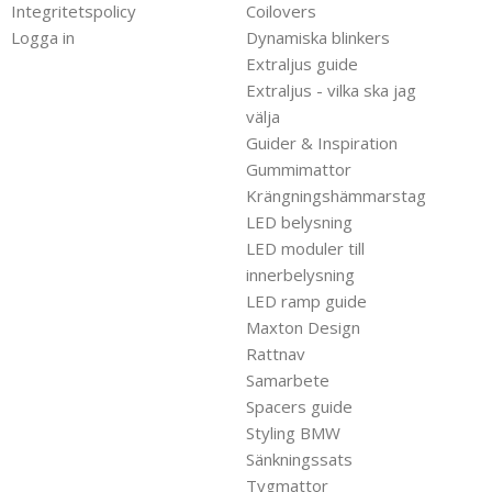
Integritetspolicy
Coilovers
Logga in
Dynamiska blinkers
Extraljus guide
Extraljus - vilka ska jag
välja
Guider & Inspiration
Gummimattor
Krängningshämmarstag
LED belysning
LED moduler till
innerbelysning
LED ramp guide
Maxton Design
Rattnav
Samarbete
Spacers guide
Styling BMW
Sänkningssats
Tygmattor