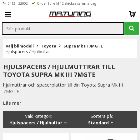
0413 - 32002
Order före kl 12 skickas samma dag
Välj bilmodell
Toyota
Supra Mk III 7MGTE
Hjulspacers / Hjulbultar
HJULSPACERS / HJULMUTTRAR TILL
TOYOTA SUPRA MK III 7MGTE
hjulmuttrar och spacerplattor till din Toyota Supra Mk III
7MGTE.
Spacerplattor utfrästa ur ett stycke aluminium i mycket hög
Läs mer
kvalitet.
Vald kategori:
Sortera på
:
Alla våra hjulmuttrar, låsbultar och hjulspacers är av högsta
Hjulspacers / Hjulbultar
Standard
kvalitet samtidigt som vi håller konkurrenskraftiga priser och
snabba leveranser.