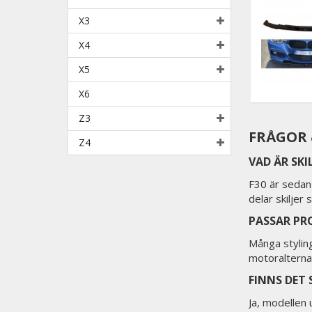
X3
X4
X5
X6
Z3
FRÅGOR &
Z4
VAD ÄR SKI
F30 är sedan
delar skiljer
PASSAR PR
Många stylin
motoralternat
FINNS DET 
Ja, modellen 