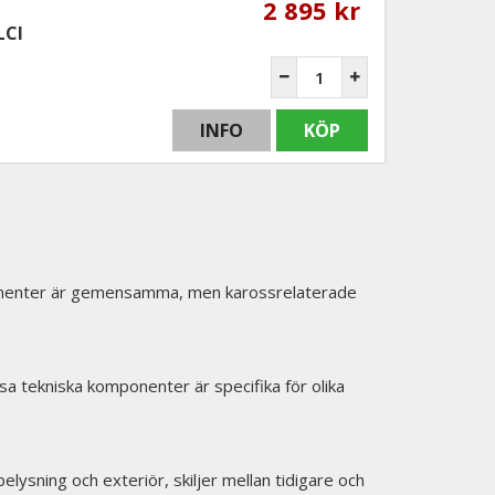
2 895 kr
LCI
INFO
KÖP
ponenter är gemensamma, men karossrelaterade
 tekniska komponenter är specifika för olika
elysning och exteriör, skiljer mellan tidigare och