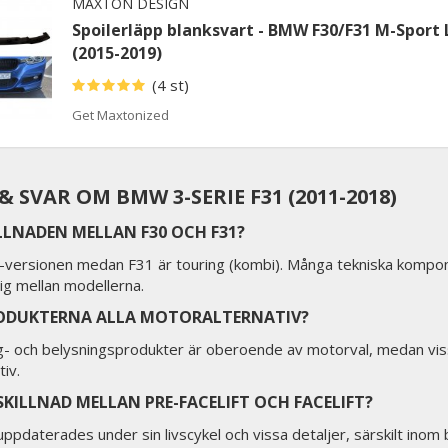
MAXTON DESIGN
Spoilerläpp blanksvart - BMW F30/F31 M-Sport 
(2015-2019)
(4 st)
Get Maxtonized
 SVAR OM BMW 3-SERIE F31 (2011-2018)
LLNADEN MELLAN F30 OCH F31?
-versionen medan F31 är touring (kombi). Många tekniska kom
 sig mellan modellerna.
ODUKTERNA ALLA MOTORALTERNATIV?
g- och belysningsprodukter är oberoende av motorval, medan vissa
iv.
SKILLNAD MELLAN PRE-FACELIFT OCH FACELIFT?
uppdaterades under sin livscykel och vissa detaljer, särskilt inom b