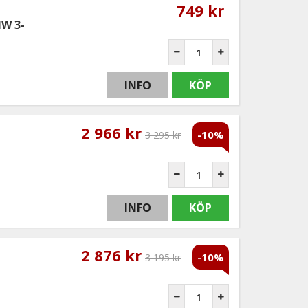
749 kr
MW 3-
INFO
KÖP
2 966 kr
-10%
3 295 kr
INFO
KÖP
2 876 kr
-10%
3 195 kr