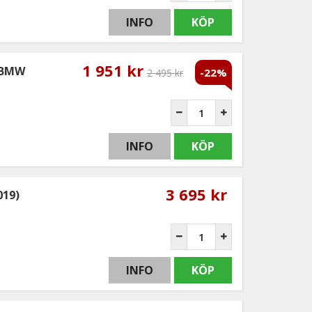
INFO
KÖP
1 951 kr
- BMW
-22%
2 495 kr
INFO
KÖP
3 695 kr
019)
INFO
KÖP