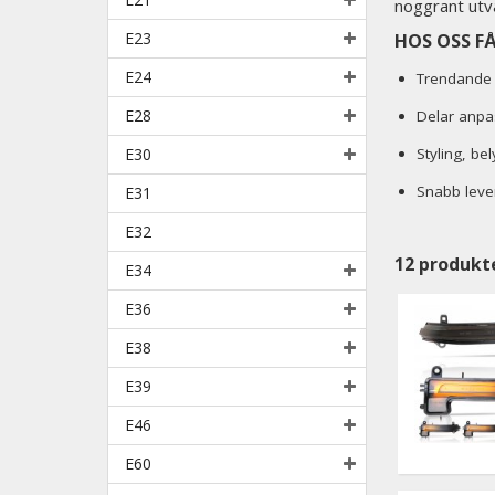
noggrant utv
E23
HOS OSS F
E24
Trendande 
E28
Delar anpa
E30
Styling, be
Snabb leve
E31
E32
12
produkt
E34
E36
E38
E39
E46
E60