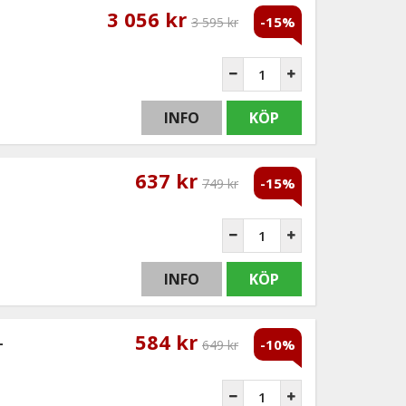
3 056 kr
-15%
3 595 kr
INFO
KÖP
637 kr
-15%
749 kr
INFO
KÖP
584 kr
-
-10%
649 kr