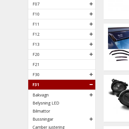
F07
F10
F11
F12
F13
F20
F21
F30
F31
Bakvagn
Belysning LED
Bilmattor
Bussningar
Camber justering