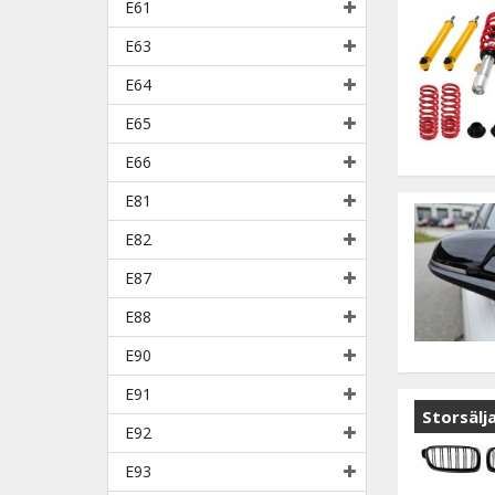
E61
E63
E64
E65
E66
E81
E82
E87
E88
E90
E91
Storsälj
E92
E93