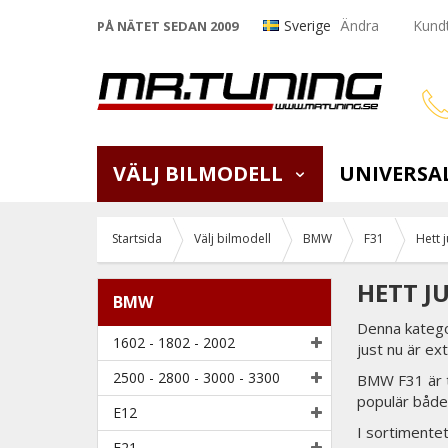
Sverige
Ändra
Kundt
PÅ NÄTET SEDAN 2009
VÄLJ BILMODELL
UNIVERSA
Startsida
Välj bilmodell
BMW
F31
Hett j
HETT JU
BMW
Denna katego
1602 - 1802 - 2002
just nu är ex
2500 - 2800 - 3000 - 3300
BMW F31 är t
populär både 
E12
I sortimentet
E21