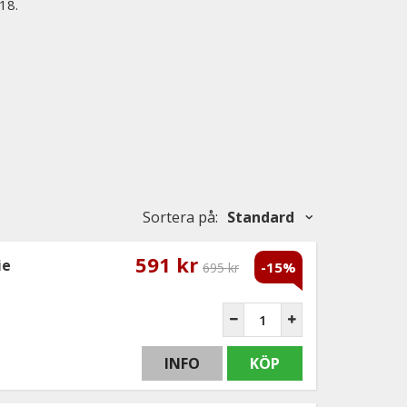
18.
Sortera på
:
Standard
591 kr
ie
-15%
695 kr
INFO
KÖP