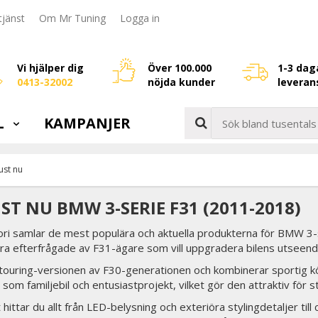
jänst
Om Mr Tuning
Logga in
Vi hjälper dig
Över 100.000
1-3 dag
0413-32002
nöjda kunder
leveran
L
KAMPANJER
ust nu
ST NU BMW 3-SERIE F31 (2011-2018)
ri samlar de mest populära och aktuella produkterna för BMW 3-
tra efterfrågade av F31-ägare som vill uppgradera bilens utseend
ouring-versionen av F30-generationen och kombinerar sportig kö
som familjebil och entusiastprojekt, vilket gör den attraktiv för s
 hittar du allt från LED-belysning och exteriöra stylingdetaljer ti