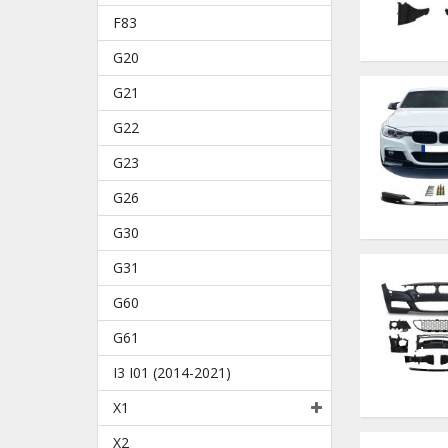
F83
G20
G21
G22
G23
G26
G30
G31
G60
G61
I3 I01 (2014-2021)
X1
X2