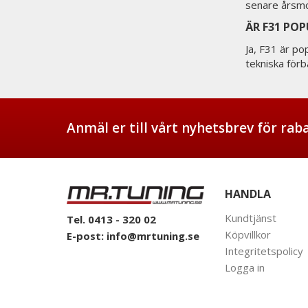
senare årsmo
ÄR F31 PO
Ja, F31 är po
tekniska förb
Anmäl er till vårt nyhetsbrev för ra
HANDLA
Kundtjänst
Tel. 0413 - 320 02
Köpvillkor
E-post:
info@mrtuning.se
Integritetspolicy
Logga in