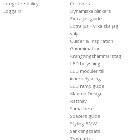
Integritetspolicy
Coilovers
Logga in
Dynamiska blinkers
Extraljus guide
Extraljus - vilka ska jag
välja
Guider & Inspiration
Gummimattor
Krängningshämmarstag
LED belysning
LED moduler till
innerbelysning
LED ramp guide
Maxton Design
Rattnav
Samarbete
Spacers guide
Styling BMW
Sänkningssats
Tygmattor