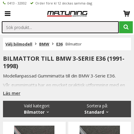
0413 - 32002
Order före kl 12 skickas samma dag
Välj bilmodell
BMW
E36
Bilmattor
BILMATTOR TILL BMW 3-SERIE E36 (1991-
1998)
Modellanpassad Gummimatta till din BMW 3-Serie E36.
Vår gummimatta har en mycket praktisk utformning med en
förhöjd kant som gör att smuts och vätskor stannar kvar på
Läs mer
mattan och ej rinner ut på bilens golv.
Något som även är mycket praktiskt när man ska tvätta
Vald kategori:
Sortera på
:
mattorna.
Bilmattor
Standard
Bilmattorna i svart utförande är tillverkade utav luktfritt
gummi.
Vi har valt att lagerföra just dessa gummimattorna då de