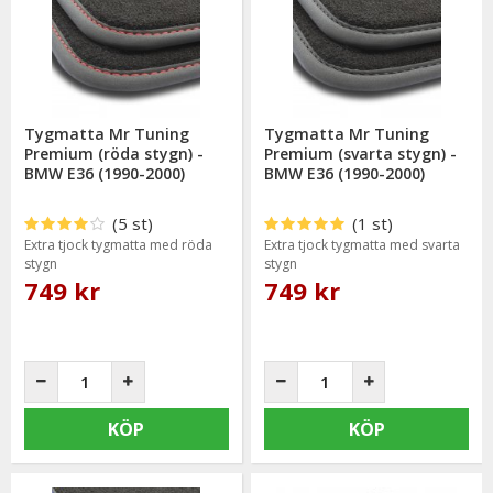
bevisat sig hålla en hög kvalitet och mycket god passform.
Tygmatta Mr Tuning
Tygmatta Mr Tuning
Premium (röda stygn) -
Premium (svarta stygn) -
BMW E36 (1990-2000)
BMW E36 (1990-2000)
(5 st)
(1 st)
Extra tjock tygmatta med röda
Extra tjock tygmatta med svarta
stygn
stygn
749 kr
749 kr
KÖP
KÖP