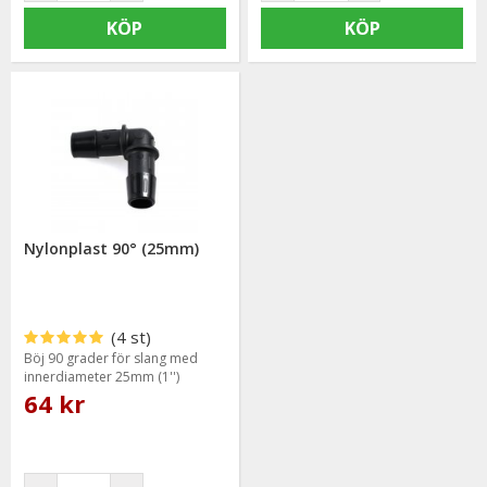
KÖP
KÖP
Nylonplast 90° (25mm)
(4 st)
Böj 90 grader för slang med
innerdiameter 25mm (1'')
64 kr