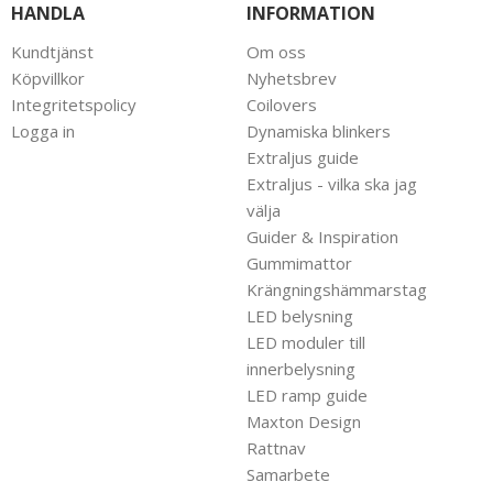
HANDLA
INFORMATION
Kundtjänst
Om oss
Köpvillkor
Nyhetsbrev
Integritetspolicy
Coilovers
Logga in
Dynamiska blinkers
Extraljus guide
Extraljus - vilka ska jag
välja
Guider & Inspiration
Gummimattor
Krängningshämmarstag
LED belysning
LED moduler till
innerbelysning
LED ramp guide
Maxton Design
Rattnav
Samarbete