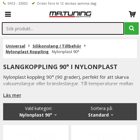
0413 - 32002
Order före kl 12 skickas samma dag
Universal
Silikonslang / Tillbehör
Nylonplast Koppling
Nylonplast 90°
SLANGKOPPLING 90° I NYLONPLAST
Nylonplast koppling 90° (90 grader), perfekt för att skarva
vakuumslangar eller bränsleslangar. Tål temperaturer mellan
-45C till +135C. Godkända för diesel/bensin, oljor och glykol.
Läs mer
Finns i flera olika storlekar t.ex. 3mm / 4mm / 8mm.
Vald kategori:
Sortera på
:
Nylonplast 90°
Standard