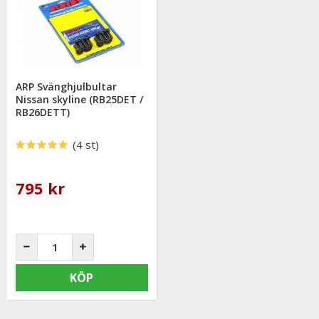
ARP Svänghjulbultar
Nissan skyline (RB25DET /
RB26DETT)
(4 st)
795 kr
KÖP