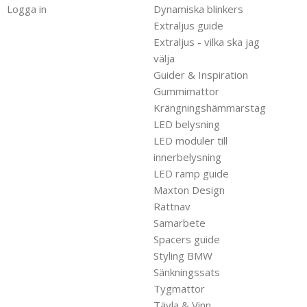
Logga in
Dynamiska blinkers
Extraljus guide
Extraljus - vilka ska jag
välja
Guider & Inspiration
Gummimattor
Krängningshämmarstag
LED belysning
LED moduler till
innerbelysning
LED ramp guide
Maxton Design
Rattnav
Samarbete
Spacers guide
Styling BMW
Sänkningssats
Tygmattor
Tävla & Vinn