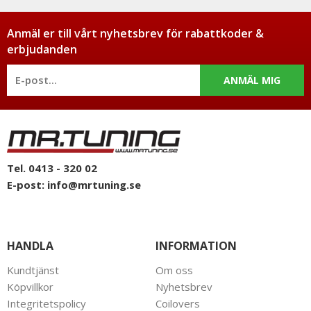
Anmäl er till vårt nyhetsbrev för rabattkoder &
erbjudanden
ANMÄL MIG
Tel. 0413 - 320 02
E-post:
info@mrtuning.se
HANDLA
INFORMATION
Kundtjänst
Om oss
Köpvillkor
Nyhetsbrev
Integritetspolicy
Coilovers