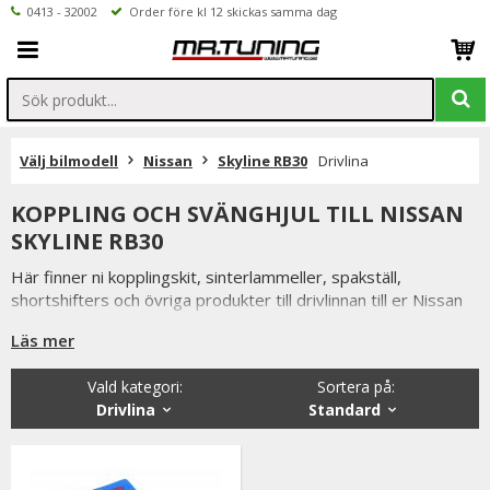
0413 - 32002
Order före kl 12 skickas samma dag
Välj bilmodell
Nissan
Skyline RB30
Drivlina
KOPPLING OCH SVÄNGHJUL TILL NISSAN
SKYLINE RB30
Här finner ni kopplingskit, sinterlammeller, spakställ,
shortshifters och övriga produkter till drivlinnan till er Nissan
Skyline RB30
Läs mer
Vald kategori:
Sortera på
:
Drivlina
Standard