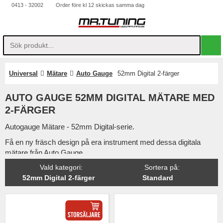
0413 - 32002
Order före kl 12 skickas samma dag
Universal
Mätare
Auto Gauge
52mm Digital 2-färger
AUTO GAUGE 52MM DIGITAL MÄTARE MED
2-FÄRGER
Autogauge Mätare - 52mm Digital-serie.
Få en ny fräsch design på era instrument med dessa digitala
mätare från Auto Gauge.
Vald kategori:
Sortera på
:
Finns med funktioner som bredbandslambda, laddtryck, oljetryck,
52mm Digital 2-färger
Standard
oljetemperatur mm.
Välj enkelt med en knapptryckning vilken utav färgerna som
passar in bäst i er bil.
Mycket prisvärd mätarserie som håller samma kvalitet som