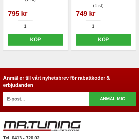
(1 st)
795 kr
749 kr
KÖP
KÖP
Anmäl er till vårt nyhetsbrev för rabattkoder &
erbjudanden
ANMÄL MIG
Tel. 0413 - 320 02