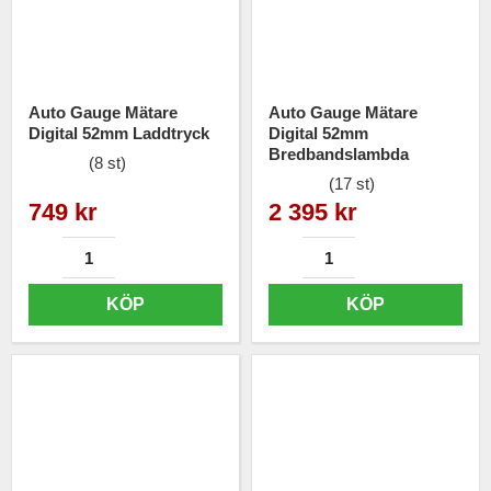
betydligt dyrare mätare.
Är det något som du funderar över eller inte hittar i vårt sortiment
är du alltid välkommen att kontakta oss.
Auto Gauge Mätare
Auto Gauge Mätare
Digital 52mm Laddtryck
Digital 52mm
Bredbandslambda
(8 st)
(17 st)
749 kr
2 395 kr
KÖP
KÖP