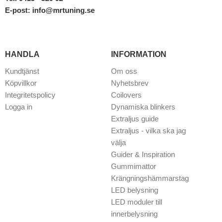
E-post:
info@mrtuning.se
HANDLA
INFORMATION
Kundtjänst
Om oss
Köpvillkor
Nyhetsbrev
Integritetspolicy
Coilovers
Logga in
Dynamiska blinkers
Extraljus guide
Extraljus - vilka ska jag
välja
Guider & Inspiration
Gummimattor
Krängningshämmarstag
LED belysning
LED moduler till
innerbelysning