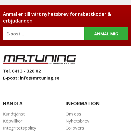
Anmäl er till vårt nyhetsbrev för rabattkoder &
erbjudanden
ANMÄL MIG
Tel. 0413 - 320 02
E-post:
info@mrtuning.se
HANDLA
INFORMATION
Kundtjänst
Om oss
Köpvillkor
Nyhetsbrev
Integritetspolicy
Coilovers