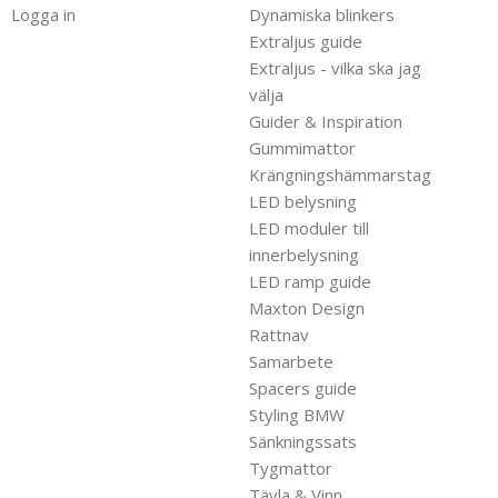
Logga in
Dynamiska blinkers
Extraljus guide
Extraljus - vilka ska jag
välja
Guider & Inspiration
Gummimattor
Krängningshämmarstag
LED belysning
LED moduler till
innerbelysning
LED ramp guide
Maxton Design
Rattnav
Samarbete
Spacers guide
Styling BMW
Sänkningssats
Tygmattor
Tävla & Vinn