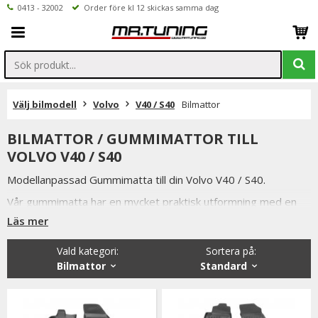
0413 - 32002
Order före kl 12 skickas samma dag
Välj bilmodell
Volvo
V40 / S40
Bilmattor
BILMATTOR / GUMMIMATTOR TILL
VOLVO V40 / S40
Modellanpassad Gummimatta till din Volvo V40 / S40.
Vår gummimatta har en mycket praktisk utformning med en
förhöjd kant som gör att smuts och vätskor stannar kvar på
Läs mer
mattan och ej rinner ut på bilens golv.
Något som även är mycket praktiskt när man ska tvätta
Vald kategori:
Sortera på
:
mattorna.
Bilmattor
Standard
Bilmattorna i svart utförande är tillverkade utav luktfritt
gummi.
Vi har valt att lagerföra just dessa gummimattorna då de