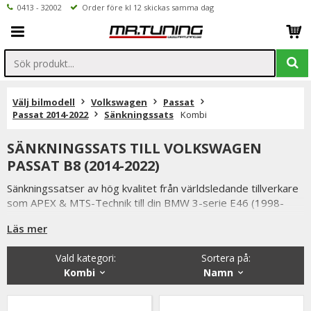
0413 - 32002
Order före kl 12 skickas samma dag
Välj bilmodell
Volkswagen
Passat
Passat 2014-2022
Sänkningssats
Kombi
SÄNKNINGSSATS TILL VOLKSWAGEN
PASSAT B8 (2014-2022)
Sänkningssatser av hög kvalitet från världsledande tillverkare
som APEX & MTS-Technik till din BMW 3-serie E46 (1998-
2005).
Läs mer
Uppgradera väghållningen på din BMW 3-serie E46 (1998-
2005) med en sänkningssats.
Vald kategori:
Sortera på
:
Kombi
Namn
Med en sänkningssats monterad blir din bil både lägre och
bättre på vägen.