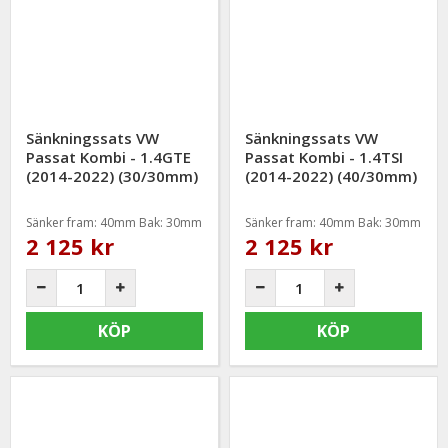
Vi håller alltid konkurrenskraftiga priser utan att tumma på
kvaliteten hos sänkningssatserna & vi strävar alltid efter att
erbjuda en så god service som möjligt samt snabba
leveranser. Ordrar lagda före kl 12.00 skickas samma dag.
Sänkningssats VW
Sänkningssats VW
Passat Kombi - 1.4GTE
Passat Kombi - 1.4TSI
(2014-2022) (30/30mm)
(2014-2022) (40/30mm)
Sänker fram: 40mm Bak: 30mm
Sänker fram: 40mm Bak: 30mm
2 125 kr
2 125 kr
KÖP
KÖP