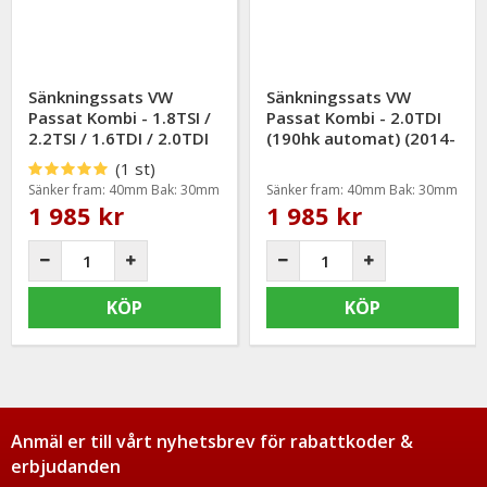
Sänkningssats VW
Sänkningssats VW
Passat Kombi - 1.8TSI /
Passat Kombi - 2.0TDI
2.2TSI / 1.6TDI / 2.0TDI
(190hk automat) (2014-
(150HP) / 2.0TDI (190hk
2022) (40/30mm)
(1 st)
manuell) (2014-2022)
Sänker fram: 40mm Bak: 30mm
Sänker fram: 40mm Bak: 30mm
(40/30mm)
1 985 kr
1 985 kr
KÖP
KÖP
Anmäl er till vårt nyhetsbrev för rabattkoder &
erbjudanden