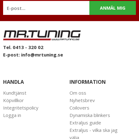
ANMÄL MIG
Tel. 0413 - 320 02
E-post:
info@mrtuning.se
HANDLA
INFORMATION
Kundtjänst
Om oss
Köpvillkor
Nyhetsbrev
Integritetspolicy
Coilovers
Logga in
Dynamiska blinkers
Extraljus guide
Extraljus - vilka ska jag
välja