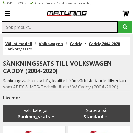
0413 - 32002
Order före kl 12 skickas samma dag
Välj bilmodell
Volkswagen
Caddy
Caddy 2004-2020
Sänkningssats
SÄNKNINGSSATS TILL VOLKSWAGEN
CADDY (2004-2020)
Sänkningssatser av hög kvalitet från världsledande tillverkare
som APEX & MTS-Technik till din VW Caddy (2004-2020).
Uppgradera väghållningen på din VW med en sänkningssats.
Läs mer
Med en sänkningssats monterad blir din bil både lägre och
Vald kategori:
Sortera på
:
bättre på vägen.
Sänkningssats
Standard
Vi håller alltid konkurrenskraftiga priser utan att tumma på
kvaliteten hos sänkningssatserna & vi strävar alltid efter att