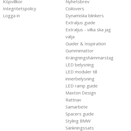
Köpvillkor
Nyhetsbrev
Integritetspolicy
Coilovers
Logga in
Dynamiska blinkers
Extraljus guide
Extraljus - vilka ska jag
välja
Guider & Inspiration
Gummimattor
Krängningshämmarstag
LED belysning
LED moduler till
innerbelysning
LED ramp guide
Maxton Design
Rattnav
Samarbete
Spacers guide
Styling BMW
Sänkningssats