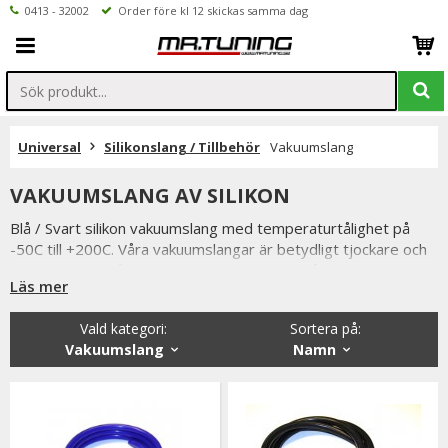
0413 - 32002
Order före kl 12 skickas samma dag
Universal
Silikonslang / Tillbehör
Vakuumslang
VAKUUMSLANG AV SILIKON
Blå / Svart silikon vakuumslang med temperaturtålighet på
-50C till +200C. Våra vakuumslangar är betydligt tjockare och
robustare än många andra vakuumslangar på marknaden. Här
Läs mer
hittar du flera olika storlekar, t.ex 3mm / 6mm / 8mm. Den
mest populära samt universella storleken är 4mm. Våra
Vald kategori:
Sortera på
:
silikonslangar är testade för både glykol och olja (fungerar ej
Vakuumslang
Namn
för diesel/bensin/E85).