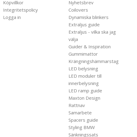
Köpvillkor
Nyhetsbrev
Integritetspolicy
Coilovers
Logga in
Dynamiska blinkers
Extraljus guide
Extraljus - vilka ska jag
välja
Guider & Inspiration
Gummimattor
Krängningshämmarstag
LED belysning
LED moduler till
innerbelysning
LED ramp guide
Maxton Design
Rattnav
Samarbete
Spacers guide
Styling BMW
Sänkningssats