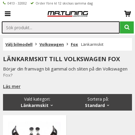
0413 - 32002
Order före kl 12 skickas samma dag
Välj bilmodell
Volkswagen
Fox
Länkarmskit
LÄNKARMSKIT TILL VOLKSWAGEN FOX
Börjar din framvagn bli gammal och sliten på din Volkswagen
Fox?
Då kan vi rekommendera våra prisvärda länkarmskit, ett kit
Läs mer
innehåller delar till både vänster och höger sida.
Vald kategori:
Sortera på
:
Allt för att din bil ska bli så bra som möjligt till ett så bra pris
Länkarmskit
Standard
som möjligt.
Inne på produktsidan hittar ni ett formulär för att enkelt ställa
en fråga.