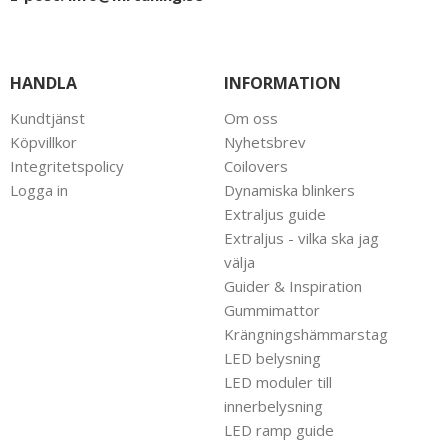
HANDLA
INFORMATION
Kundtjänst
Om oss
Köpvillkor
Nyhetsbrev
Integritetspolicy
Coilovers
Logga in
Dynamiska blinkers
Extraljus guide
Extraljus - vilka ska jag
välja
Guider & Inspiration
Gummimattor
Krängningshämmarstag
LED belysning
LED moduler till
innerbelysning
LED ramp guide