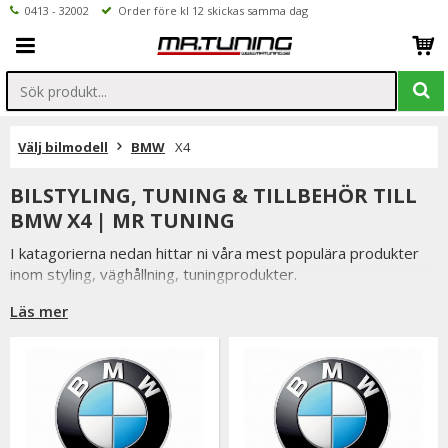
0413 - 32002
Order före kl 12 skickas samma dag
Välj bilmodell
BMW
X4
BILSTYLING, TUNING & TILLBEHÖR TILL
BMW X4 | MR TUNING
I katagorierna nedan hittar ni våra mest populära produkter
inom styling, väghållning, tuningprodukter.
Är det något som du funderar över eller inte hittar i vårt
Läs mer
sortiment är du alltid välkommen att kontakta oss.
Till BMW X4.