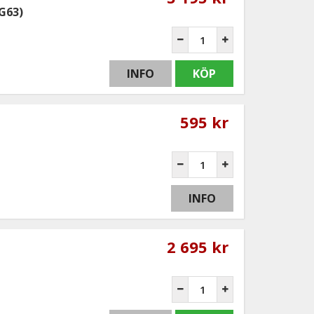
G63)
INFO
KÖP
595 kr
INFO
2 695 kr