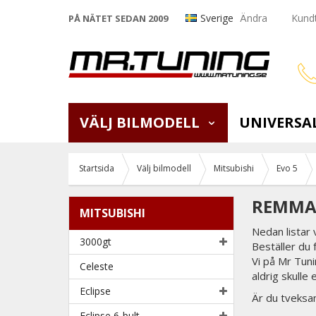
Sverige
Ändra
Kundt
PÅ NÄTET SEDAN 2009
VÄLJ BILMODELL
UNIVERSA
Startsida
Välj bilmodell
Mitsubishi
Evo 5
REMMAR
MITSUBISHI
Nedan listar
3000gt
Beställer du
Vi på Mr Tunin
Celeste
aldrig skulle 
Eclipse
Är du tveksam
Eclipse 6-bult