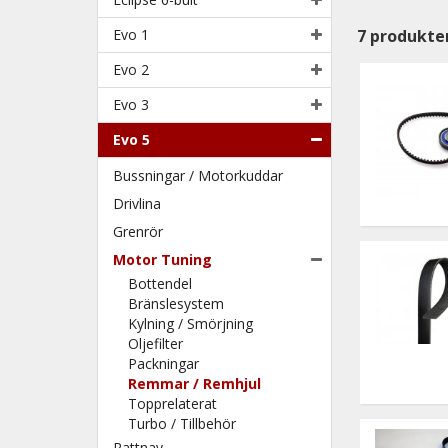
Evo 1
7
produkte
Evo 2
Evo 3
Evo 5
Bussningar / Motorkuddar
Drivlina
Grenrör
Motor Tuning
Bottendel
Bränslesystem
Kylning / Smörjning
Oljefilter
Packningar
Remmar / Remhjul
Topprelaterat
Turbo / Tillbehör
Rattnav