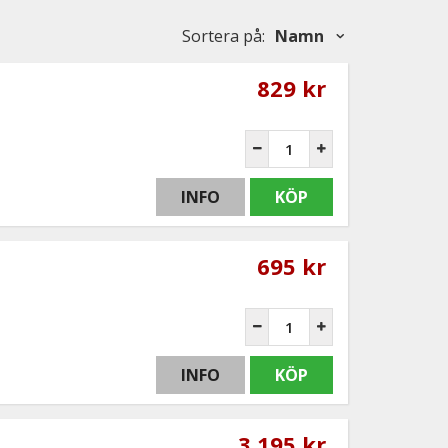
Sortera på
:
Namn
829 kr
INFO
KÖP
695 kr
INFO
KÖP
3 195 kr