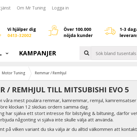
jänst
Om Mr Tuning
Logga in
Vi hjälper dig
Över 100.000
1-3 dag
0413-32002
nöjda kunder
leveran
L
KAMPANJER
Motor Tuning
Remmar / Remhjul
 / REMHJUL TILL MITSUBISHI EVO 5
 vi våra mest poulära remmar, kamremmar, remjul, kamremsatser ti
 före klockan 12 skickas ordern samma dag.
g har själva ett stort intresse för bilstyling & biltuning, därför v
erbjuda någonting vi själva inte skulle välja att använda.
t på vilken variant du ska välja är du alltid välkommen att kontakt