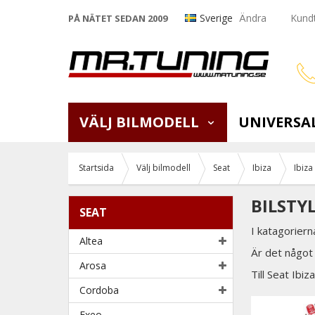
Sverige
Ändra
Kundt
PÅ NÄTET SEDAN 2009
VÄLJ BILMODELL
UNIVERSA
Startsida
Välj bilmodell
Seat
Ibiza
Ibiza
BILSTYL
SEAT
I katagoriern
Altea
Är det något 
Arosa
Till Seat Ibiz
Cordoba
Exeo