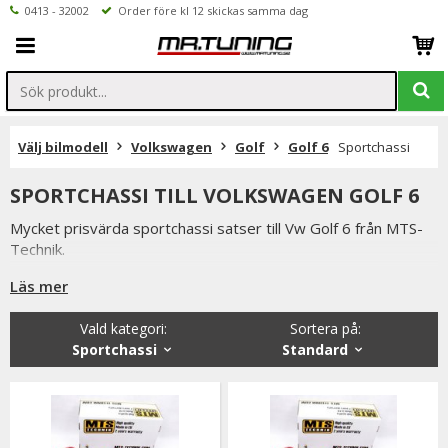
0413 - 32002
Order före kl 12 skickas samma dag
Välj bilmodell
Volkswagen
Golf
Golf 6
Sportchassi
SPORTCHASSI TILL VOLKSWAGEN GOLF 6
Mycket prisvärda sportchassi satser till Vw Golf 6 från MTS-
Technik.
I satserna ingår sänkningsfjädrar samt sportstötdämpare
Läs mer
Du har alltid 14 dagars returrätt och om du har några frågor
Vald kategori:
Sortera på
:
får du gärna kontakta oss då vi själva har ett brinnande
Sportchassi
Standard
intresse för bilstyling & biltuning och svarar gladeligen på era
funderingar. På vardagar mellan 09 - 16 kan ni nå oss via
telefon: 0413-32002. Ni når oss även via
mail: info@mrtuning.se