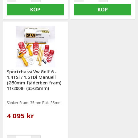
KÖP
KÖP
Sportchassi Vw Golf 6 -
1.4TSi / 1.6TDi Manuell
(Ø50mm fjäderben fram)
11/2008- (35/35mm)
Sänker Fram: 35mm Bak: 35mm.
4 095 kr