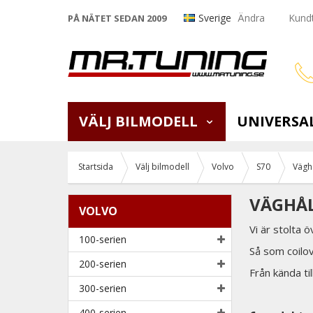
Sverige
Ändra
Kundt
PÅ NÄTET SEDAN 2009
VÄLJ BILMODELL
UNIVERSA
Startsida
Välj bilmodell
Volvo
S70
Vägh
VÄGHÅL
VOLVO
Vi är stolta 
100-serien
Så som coilo
200-serien
Från kända t
300-serien
400-serien