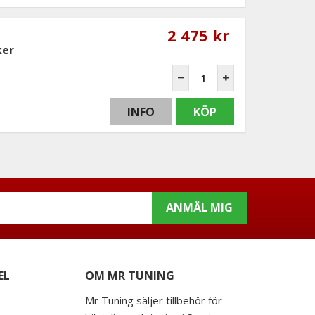
2 475 kr
ker
INFO
KÖP
ANMÄL MIG
EL
OM MR TUNING
Mr Tuning säljer tillbehör för