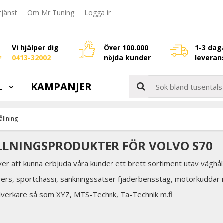
jänst
Om Mr Tuning
Logga in
Vi hjälper dig
Över 100.000
1-3 dag
0413-32002
nöjda kunder
leveran
L
KAMPANJER
ållning
LNINGSPRODUKTER FÖR VOLVO S70
över att kunna erbjuda våra kunder ett brett sortiment utav väghåll
vers, sportchassi, sänkningssatser fjäderbensstag, motorkuddar
illverkare så som XYZ, MTS-Technk, Ta-Technik m.fl