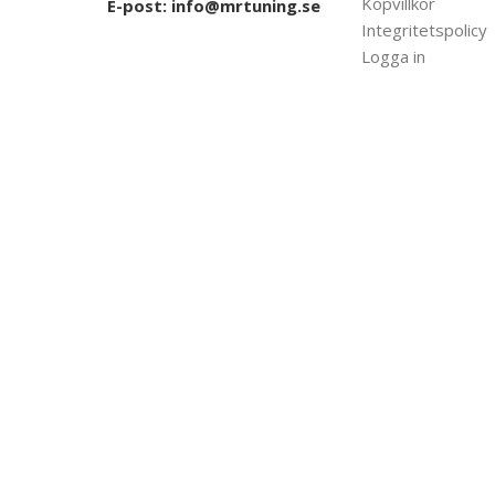
Köpvillkor
E-post:
info@mrtuning.se
Integritetspolicy
Logga in