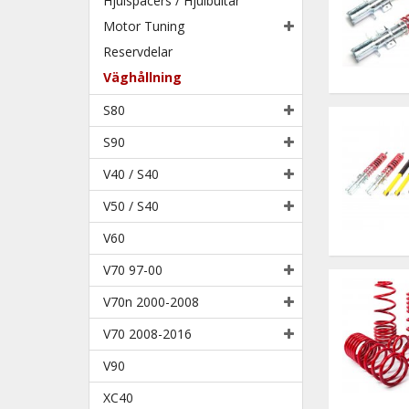
Hjulspacers / Hjulbultar
Motor Tuning
Reservdelar
Väghållning
S80
S90
V40 / S40
V50 / S40
V60
V70 97-00
V70n 2000-2008
V70 2008-2016
V90
XC40