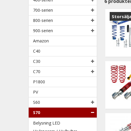
6
produkte
700-serien
Storsälj
800-serien
900-serien
Amazon
C40
C30
C70
P1800
PV
S60
S70
Belysning LED