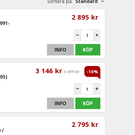
Sortera på
:
Standard
2 895 kr
1991-
INFO
KÖP
3 146 kr
-10%
3 495 kr
005)
INFO
KÖP
2 795 kr
 /