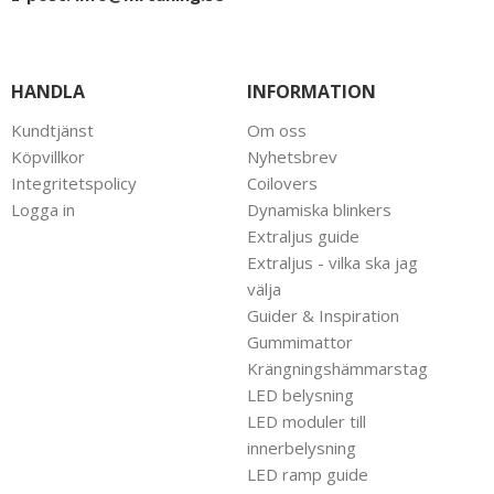
HANDLA
INFORMATION
Kundtjänst
Om oss
Köpvillkor
Nyhetsbrev
Integritetspolicy
Coilovers
Logga in
Dynamiska blinkers
Extraljus guide
Extraljus - vilka ska jag
välja
Guider & Inspiration
Gummimattor
Krängningshämmarstag
LED belysning
LED moduler till
innerbelysning
LED ramp guide