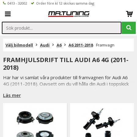
0413 - 32002
Order före kl 12 skickas samma dag
Välj bilmodell
Audi
A6
A6 2011-2018
Framvagn
FRAMHJULSDRIFT TILL AUDI A6 4G (2011-
2018)
Här har vi samlat våra produkter till framvagnen för Audi A6
4G (2011-2018). Oavsett om du vill hålla din Audi i toppskick
eller uppgradera din väghållning, erbjuder vårt sortiment ett
Läs mer
stort urval av framvagnsprodukter.