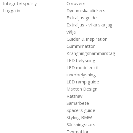
Integritetspolicy
Coilovers
Logga in
Dynamiska blinkers
Extraljus guide
Extraljus - vilka ska jag
välja
Guider & Inspiration
Gummimattor
Krängningshämmarstag
LED belysning
LED moduler till
innerbelysning
LED ramp guide
Maxton Design
Rattnav
Samarbete
Spacers guide
Styling BMW
Sänkningssats
Tygmattor