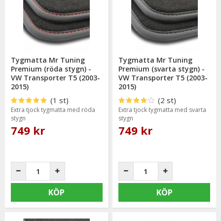
bevisat sig hålla en hög kvalitet och mycket god passform.
Tygmatta Mr Tuning
Tygmatta Mr Tuning
Premium (röda stygn) -
Premium (svarta stygn) -
VW Transporter T5 (2003-
VW Transporter T5 (2003-
2015)
2015)
(1 st)
(2 st)
Extra tjock tygmatta med röda
Extra tjock tygmatta med svarta
stygn
stygn
749 kr
749 kr
KÖP
KÖP