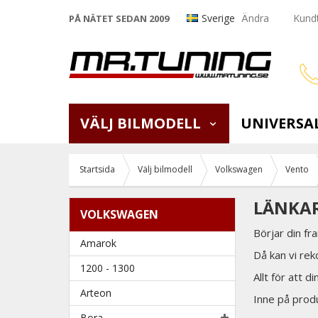
Sverige
Ändra
Kundt
PÅ NÄTET SEDAN 2009
VÄLJ BILMODELL
UNIVERSA
Startsida
Välj bilmodell
Volkswagen
Vento
LÄNKAR
VOLKSWAGEN
Börjar din f
Amarok
Då kan vi rek
1200 - 1300
Allt för att d
Arteon
Inne på produk
Bora