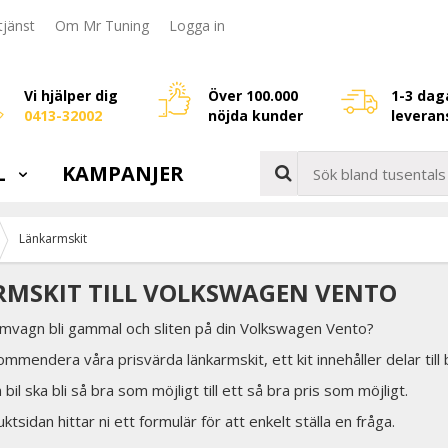
jänst
Om Mr Tuning
Logga in
Vi hjälper dig
Över 100.000
1-3 dag
0413-32002
nöjda kunder
leveran
L
KAMPANJER
Länkarmskit
MSKIT TILL VOLKSWAGEN VENTO
ramvagn bli gammal och sliten på din Volkswagen Vento?
ommendera våra prisvärda länkarmskit, ett kit innehåller delar til
in bil ska bli så bra som möjligt till ett så bra pris som möjligt.
tsidan hittar ni ett formulär för att enkelt ställa en fråga.