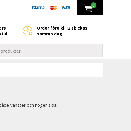
0
ars
Order före kl 12 skickas
stid
samma dag
l både vänster och höger sida.