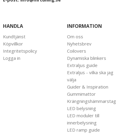
HANDLA
INFORMATION
Kundtjänst
Om oss
Köpvillkor
Nyhetsbrev
Integritetspolicy
Coilovers
Logga in
Dynamiska blinkers
Extraljus guide
Extraljus - vilka ska jag
välja
Guider & Inspiration
Gummimattor
Krängningshämmarstag
LED belysning
LED moduler till
innerbelysning
LED ramp guide