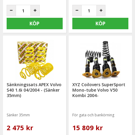
KÖP
KÖP
Sänkningssats APEX Volvo
XYZ Coilovers SuperSport
S40 1.6i 04/2004 - (Sänker
Mono-tube Volvo V50
35mm)
Kombi 2004-
Sänker 35mm
För gata och bankörning
2 475 kr
15 809 kr