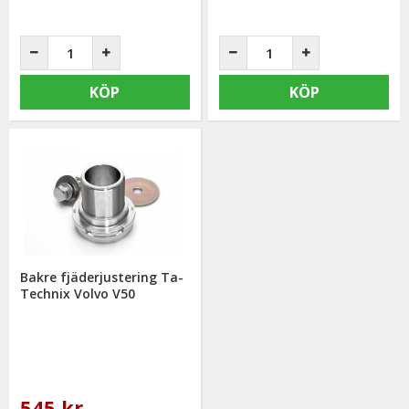
KÖP
KÖP
Bakre fjäderjustering Ta-
Technix Volvo V50
545 kr