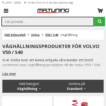
0413 - 32002
Order före kl 12 skickas samma dag
Välj bilmodell
Volvo
V50 / S40
Väghållning
VÄGHÅLLNINGSPRODUKTER FÖR VOLVO
V50 / S40
Vi är stolta över att kunna erbjuda våra kunder ett brett
sortiment utav väghållningsprodukter till din Volvo V50 / S40.
Så som coilovers, sportchassi, sänkningssatser
Läs mer
fjäderbensstag, motorkuddar mm.
Vald kategori:
Sortera på
:
Från kända tillverkare så som XYZ, MTS-Technk, Ta-Technik
Väghållning
Standard
m.fl