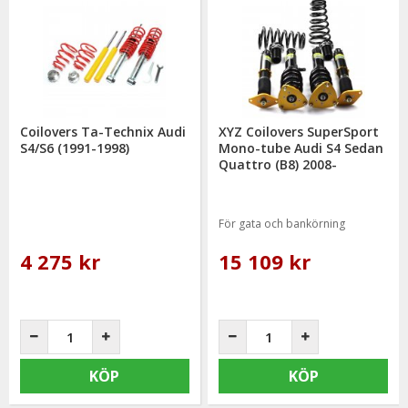
Coilovers Ta-Technix Audi
XYZ Coilovers SuperSport
S4/S6 (1991-1998)
Mono-tube Audi S4 Sedan
Quattro (B8) 2008-
För gata och bankörning
4 275 kr
15 109 kr
KÖP
KÖP