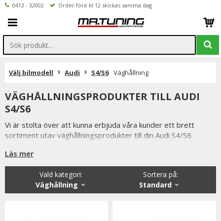
0413 - 32002
Order före kl 12 skickas samma dag
Välj bilmodell
Audi
S4/S6
Väghållning
VÄGHÅLLNINGSPRODUKTER TILL AUDI
S4/S6
Vi är stolta över att kunna erbjuda våra kunder ett brett
sortiment utav väghållningsprodukter till din Audi S4/S6.
Så som coilovers, sportchassi, sänkningssatser
Läs mer
fjäderbensstag, motorkuddar mm.
Vald kategori:
Sortera på
:
Från kända tillverkare så som XYZ, MTS-Technk, Ta-Technik
Väghållning
Standard
m.fl