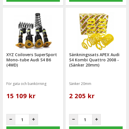
XYZ Coilovers SuperSport
Sänkningssats APEX Audi
Mono-tube Audi S4 B6
S4 Kombi Quattro 2008 -
(4WD)
(Sänker 20mm)
För gata och bankörning
Sänker 20mm
15 109 kr
2 205 kr