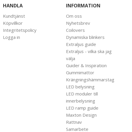
HANDLA
INFORMATION
Kundtjänst
Om oss
Köpvillkor
Nyhetsbrev
Integritetspolicy
Coilovers
Logga in
Dynamiska blinkers
Extraljus guide
Extraljus - vilka ska jag
välja
Guider & Inspiration
Gummimattor
Krängningshämmarstag
LED belysning
LED moduler till
innerbelysning
LED ramp guide
Maxton Design
Rattnav
Samarbete