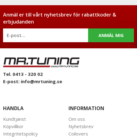
Anmäl er till vårt nyhetsbrev för rabattkoder &
erbjudanden
ANMÄL MIG
Tel. 0413 - 320 02
E-post:
info@mrtuning.se
HANDLA
INFORMATION
Kundtjänst
Om oss
Köpvillkor
Nyhetsbrev
Integritetspolicy
Coilovers