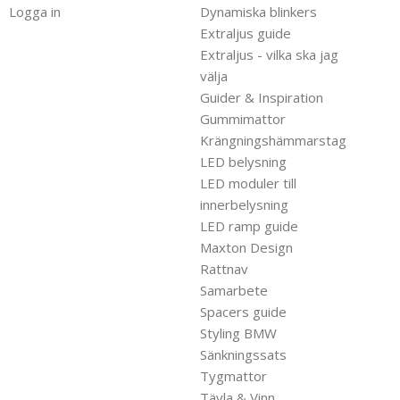
Logga in
Dynamiska blinkers
Extraljus guide
Extraljus - vilka ska jag
välja
Guider & Inspiration
Gummimattor
Krängningshämmarstag
LED belysning
LED moduler till
innerbelysning
LED ramp guide
Maxton Design
Rattnav
Samarbete
Spacers guide
Styling BMW
Sänkningssats
Tygmattor
Tävla & Vinn