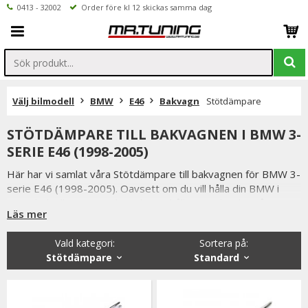
0413 - 32002
Order före kl 12 skickas samma dag
Välj bilmodell
BMW
E46
Bakvagn
Stötdämpare
STÖTDÄMPARE TILL BAKVAGNEN I BMW 3-
SERIE E46 (1998-2005)
Här har vi samlat våra Stötdämpare till bakvagnen för BMW 3-
serie E46 (1998-2005). Oavsett om du vill hålla din BMW i
toppskick eller uppgradera din väghållning, erbjuder vårt
Läs mer
sortiment ett stort urval av bakvagnsprodukter.
Vald kategori:
Sortera på
:
Stötdämpare
Standard