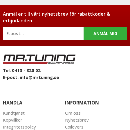
Anmäl er till vårt nyhetsbrev för rabattkoder &
erbjudanden
ANMÄL MIG
Tel. 0413 - 320 02
E-post:
info@mrtuning.se
HANDLA
INFORMATION
Kundtjänst
Om oss
Köpvillkor
Nyhetsbrev
Integritetspolicy
Coilovers