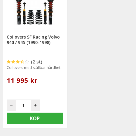
leveranser för att garantera din nöjdhet. Ordrar lagda före kl
12.00 skickas samma dag.
Coilovers SF Racing Volvo
940 / 945 (1990-1998)
(2 st)
Coilovers med ställbar hårdhet
11 995 kr
KÖP