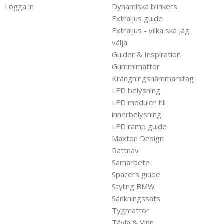
Logga in
Dynamiska blinkers
Extraljus guide
Extraljus - vilka ska jag
välja
Guider & Inspiration
Gummimattor
Krängningshämmarstag
LED belysning
LED moduler till
innerbelysning
LED ramp guide
Maxton Design
Rattnav
Samarbete
Spacers guide
Styling BMW
Sänkningssats
Tygmattor
Tävla & Vinn