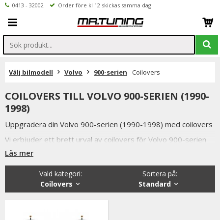
0413 - 32002
Order före kl 12 skickas samma dag
Välj bilmodell
Volvo
900-serien
Coilovers
COILOVERS TILL VOLVO 900-SERIEN (1990-
1998)
Uppgradera din Volvo 900-serien (1990-1998) med coilovers
Vi erbjuder ett brett urval av coilovers för Volvo 900-serien
(1990-1998) från erkända varumärken som Mr Tuning, Shock
Läs mer
Racing, Ta-Technix, Redline, Blueline och MTS-Technik.
Vald kategori:
Sortera på
:
Med coilovers installerade på din Volvo 900-serie kan du
Coilovers
Standard
enkelt justera höjden och få den önskade sänkningen och
utseendet för din bil.
Vi erbjuder konkurrenskraftiga priser, hög kvalitet och snabba