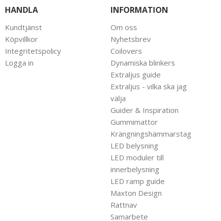
HANDLA
INFORMATION
Kundtjänst
Om oss
Köpvillkor
Nyhetsbrev
Integritetspolicy
Coilovers
Logga in
Dynamiska blinkers
Extraljus guide
Extraljus - vilka ska jag
välja
Guider & Inspiration
Gummimattor
Krängningshämmarstag
LED belysning
LED moduler till
innerbelysning
LED ramp guide
Maxton Design
Rattnav
Samarbete