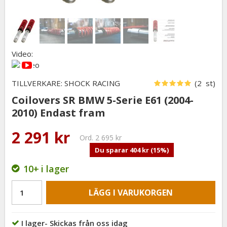
Video:
TILLVERKARE: SHOCK RACING
(2 st)
Coilovers SR BMW 5-Serie E61 (2004-
2010) Endast fram
2 291 kr
Ord.
2 695 kr
Du sparar
404 kr
(
15
%)
10+
i lager
LÄGG I VARUKORGEN
I lager- Skickas från oss idag