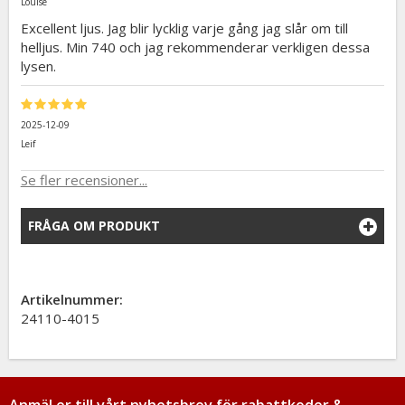
Louise
Excellent ljus. Jag blir lycklig varje gång jag slår om till
helljus. Min 740 och jag rekommenderar verkligen dessa
lysen.
2025-12-09
Leif
Se fler recensioner...
FRÅGA OM PRODUKT
Artikelnummer:
24110-4015
Anmäl er till vårt nyhetsbrev för rabattkoder &