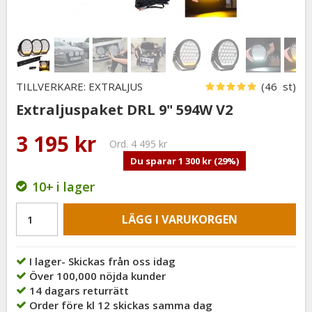
TILLVERKARE: EXTRALJUS
(46 st)
Extraljuspaket DRL 9" 594W V2
3 195 kr
Ord.
4 495 kr
Du sparar
1 300 kr
(
29
%)
10+
i lager
LÄGG I VARUKORGEN
I lager- Skickas från oss idag
Över 100,000 nöjda kunder
14 dagars returrätt
Order före kl 12 skickas samma dag