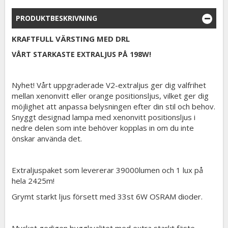
PRODUKTBESKRIVNING
KRAFTFULL VÄRSTING MED DRL
VÅRT STARKASTE EXTRALJUS PÅ 198W!
Nyhet! Vårt uppgraderade V2-extraljus ger dig valfrihet
mellan xenonvitt eller orange positionsljus, vilket ger dig
möjlighet att anpassa belysningen efter din stil och behov.
Snyggt designad lampa med xenonvitt positionsljus i
nedre delen som inte behöver kopplas in om du inte
önskar använda det.
Extraljuspaket som levererar 39000lumen och 1 lux på
hela 2425m!
Grymt starkt ljus försett med 33st 6W OSRAM dioder.
Mycket gedigen byggkvalitet med extra starkt fäste,