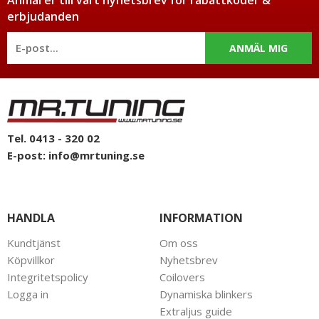
erbjudanden
ANMÄL MIG
Tel. 0413 - 320 02
E-post:
info@mrtuning.se
HANDLA
INFORMATION
Kundtjänst
Om oss
Köpvillkor
Nyhetsbrev
Integritetspolicy
Coilovers
Logga in
Dynamiska blinkers
Extraljus guide