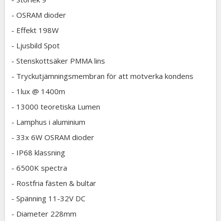
- OSRAM dioder
- Effekt 198W
- Ljusbild Spot
- Stenskottsäker PMMA lins
- Tryckutjämningsmembran för att motverka kondens
- 1lux @ 1400m
- 13000 teoretiska Lumen
- Lamphus i aluminium
- 33x 6W OSRAM dioder
- IP68 klassning
- 6500K spectra
- Rostfria fästen & bultar
- Spänning 11-32V DC
- Diameter 228mm