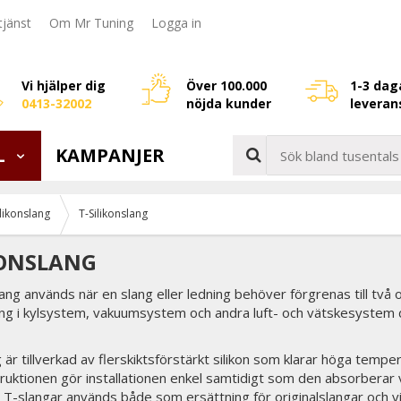
jänst
Om Mr Tuning
Logga in
Vi hjälper dig
Över 100.000
1-3 dag
0413-32002
nöjda kunder
leveran
L
KAMPANJER
ilikonslang
T-Silikonslang
KONSLANG
lang används när en slang eller ledning behöver förgrenas till två o
ning i kylsystem, vakuumsystem och andra luft- och vätskesystem 
g är tillverkad av flerskiktsförstärkt silikon som klarar höga temp
truktionen gör installationen enkel samtidigt som den absorberar vib
 T-slangar används både som ersättning för originalslangar och v