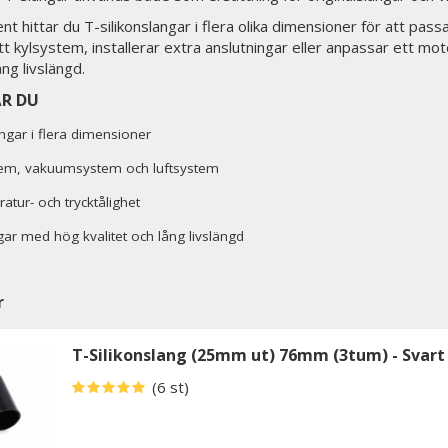
ent hittar du T-silikonslangar i flera olika dimensioner för att pass
 kylsystem, installerar extra anslutningar eller anpassar ett mo
ång livslängd.
ÅR DU
angar i flera dimensioner
tem, vakuumsystem och luftsystem
tur- och trycktålighet
gar med hög kvalitet och lång livslängd
r
T-Silikonslang (25mm ut) 76mm (3tum) - Svart
(6 st)