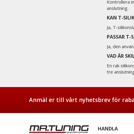
Kontrollera i
anslutning.
KAN T-SIL
Ja, T-silikon
PASSAR T-
Ja, den använ
VAD ÄR SK
En rak silik
tre anslutnin
Anmäl er till vårt nyhetsbrev för ra
HANDLA