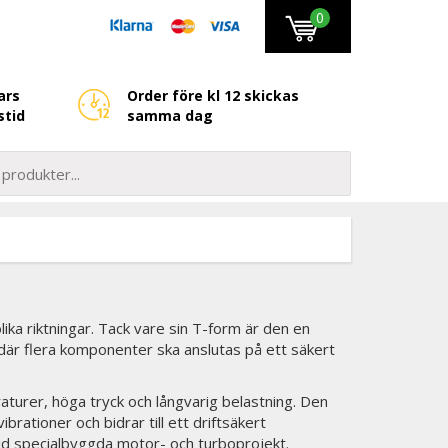
0
ars
Order före kl 12 skickas
stid
samma dag
lika riktningar. Tack vare sin T-form är den en
där flera komponenter ska anslutas på ett säkert
eraturer, höga tryck och långvarig belastning. Den
rationer och bidrar till ett driftsäkert
id specialbyggda motor- och turboprojekt.