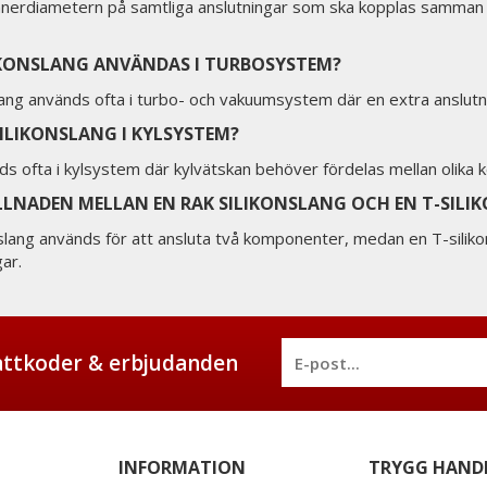
nnerdiametern på samtliga anslutningar som ska kopplas samman oc
IKONSLANG ANVÄNDAS I TURBOSYSTEM?
slang används ofta i turbo- och vakuumsystem där en extra anslutn
SILIKONSLANG I KYLSYSTEM?
ds ofta i kylsystem där kylvätskan behöver fördelas mellan olika 
ILLNADEN MELLAN EN RAK SILIKONSLANG OCH EN T-SILI
onslang används för att ansluta två komponenter, medan en T-sili
gar.
battkoder & erbjudanden
INFORMATION
TRYGG HAND