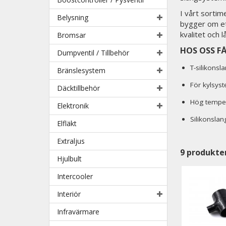
I vårt sortim
Belysning
bygger om ett
kvalitet och l
Bromsar
HOS OSS F
Dumpventil / Tillbehör
T-silikonsl
Bränslesystem
För kylsys
Däcktillbehör
Hög tempera
Elektronik
Silikonslan
Elfläkt
Extraljus
9
produkte
Hjulbult
Intercooler
Interiör
Infravärmare