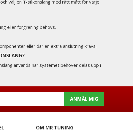
h välj en T-silikonslang med rätt mått för varje
ing eller förgrening behövs.
komponenter eller där en extra anslutning krävs.
KONSLANG?
konslang används när systemet behöver delas upp i
ANMÄL MIG
EL
OM MR TUNING