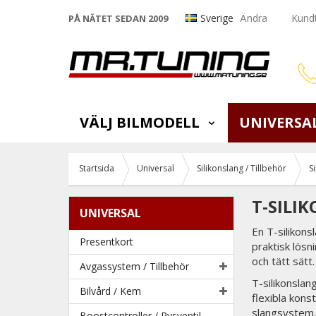
Sverige
Ändra
Kundt
PÅ NÄTET SEDAN 2009
VÄLJ BILMODELL
UNIVERSA
Startsida
Universal
Silikonslang / Tillbehör
S
T-SILI
UNIVERSAL
En T-silikons
Presentkort
praktisk lös
och tätt sätt.
Avgassystem / Tillbehör
T-silikonslan
Bilvård / Kem
flexibla kons
slangsystem.
Boostcontroller / Pysventil