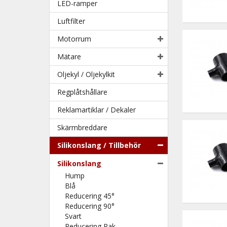
LED-ramper
Luftfilter
Motorrum
Mätare
Oljekyl / Oljekylkit
Regplåtshållare
Reklamartiklar / Dekaler
Skärmbreddare
Silikonslang / Tillbehör
Silikonslang
Hump
Blå
Reducering 45°
Reducering 90°
Svart
Reducering Rak