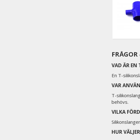
FRÅGOR 
VAD ÄR EN
En T-silikons
VAR ANVÄN
T-silikonslan
behövs.
VILKA FÖR
Silikonslange
HUR VÄLJE