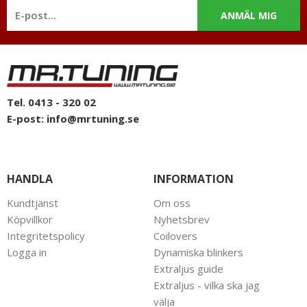
ANMÄL MIG
Tel. 0413 - 320 02
E-post:
info@mrtuning.se
HANDLA
INFORMATION
Kundtjänst
Om oss
Köpvillkor
Nyhetsbrev
Integritetspolicy
Coilovers
Logga in
Dynamiska blinkers
Extraljus guide
Extraljus - vilka ska jag
välja