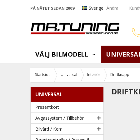
Sverige
Ändra
Kundt
PÅ NÄTET SEDAN 2009
VÄLJ BILMODELL
UNIVERSA
Startsida
Universal
Interiör
Driftknapp
DRIFTK
UNIVERSAL
Presentkort
Avgassystem / Tillbehör
Bilvård / Kem
Boostcontroller / Pysventil