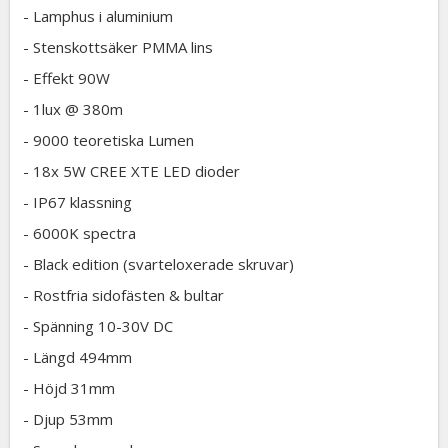
- Lamphus i aluminium
- Stenskottsäker PMMA lins
- Effekt 90W
- 1lux @ 380m
- 9000 teoretiska Lumen
- 18x 5W CREE XTE LED dioder
- IP67 klassning
- 6000K spectra
- Black edition (svarteloxerade skruvar)
- Rostfria sidofästen & bultar
- Spänning 10-30V DC
- Längd 494mm
- Höjd 31mm
- Djup 53mm