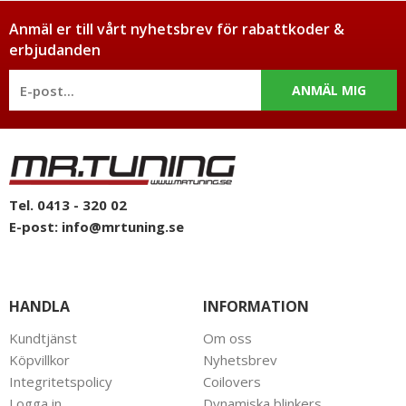
Anmäl er till vårt nyhetsbrev för rabattkoder &
erbjudanden
ANMÄL MIG
Tel. 0413 - 320 02
E-post:
info@mrtuning.se
HANDLA
INFORMATION
Kundtjänst
Om oss
Köpvillkor
Nyhetsbrev
Integritetspolicy
Coilovers
Logga in
Dynamiska blinkers