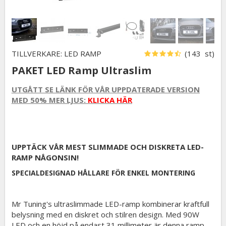
TILLVERKARE: LED RAMP
(143 st)
PAKET LED Ramp Ultraslim
UTGÅTT SE LÄNK FÖR VÅR UPPDATERADE VERSION
MED 50% MER LJUS:
KLICKA HÄR
UPPTÄCK VÅR MEST SLIMMADE OCH DISKRETA LED-
RAMP NÅGONSIN!
SPECIALDESIGNAD HÅLLARE FÖR ENKEL MONTERING
Mr Tuning's ultraslimmade LED-ramp kombinerar kraftfull
belysning med en diskret och stilren design. Med 90W
LED och en höjd på endast 31 millimeter är denna ramp