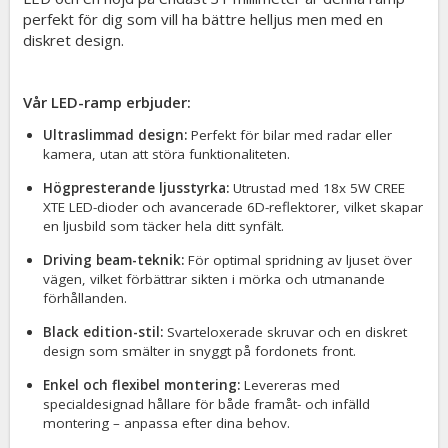
perfekt för dig som vill ha bättre helljus men med en
diskret design.
Vår LED-ramp erbjuder:
Ultraslimmad design:
Perfekt för bilar med radar eller
kamera, utan att störa funktionaliteten.
Högpresterande ljusstyrka:
Utrustad med 18x 5W CREE
XTE LED-dioder och avancerade 6D-reflektorer, vilket skapar
en ljusbild som täcker hela ditt synfält.
Driving beam-teknik:
För optimal spridning av ljuset över
vägen, vilket förbättrar sikten i mörka och utmanande
förhållanden.
Black edition-stil:
Svarteloxerade skruvar och en diskret
design som smälter in snyggt på fordonets front.
Enkel och flexibel montering:
Levereras med
specialdesignad hållare för både framåt- och infälld
montering – anpassa efter dina behov.